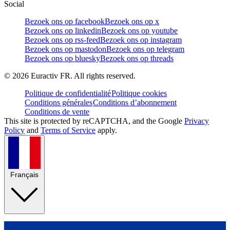
Social
Bezoek ons op facebook
Bezoek ons op x
Bezoek ons op linkedin
Bezoek ons op youtube
Bezoek ons op rss-feed
Bezoek ons op instagram
Bezoek ons op mastodon
Bezoek ons op telegram
Bezoek ons op bluesky
Bezoek ons op threads
©
2026
Euractiv FR. All rights reserved.
Politique de confidentialité
Politique cookies
Conditions générales
Conditions d’abonnement
Conditions de vente
This site is protected by reCAPTCHA, and the Google
Privacy
Policy
and
Terms of Service
apply.
Français