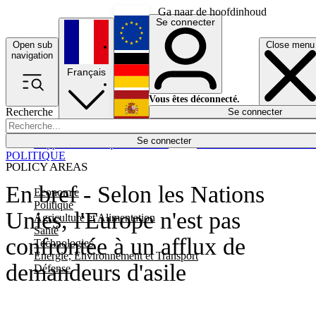
Ga naar de hoofdinhoud
Se connecter
Open sub
Close menu
English
navigation
Français
Deutsch
Vous êtes déconnecté.
Recherche
Se connecter
Español
Lumières éteintes
Se connecter
Rapporteur
Politique
Économie
Newsletters
Evénements
Em
POLITIQUE
POLICY AREAS
En bref - Selon les Nations
Economie
Politique
Unies, l'Europe n'est pas
Agriculture et Alimentation
Santé
confrontée à un afflux de
Technologies
Energie, Environnement et Transport
demandeurs d'asile
Défense