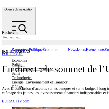
Open sub navigation
Recherche
Rapporteur
Politique
Économie
Newsletters
Evénements
Em
POLICY AREAS
POLITIQUE
Economie
Politique
En direct : le sommet de l
Agriculture et Alimentation
Santé
Technologies
Energie, Environnement et Transport
Défense
Avec la conclusion d’accords sur les banques et sur le budget à long t
chômage des jeunes, les investissements financiers indispensables et l
EURACTIV.com