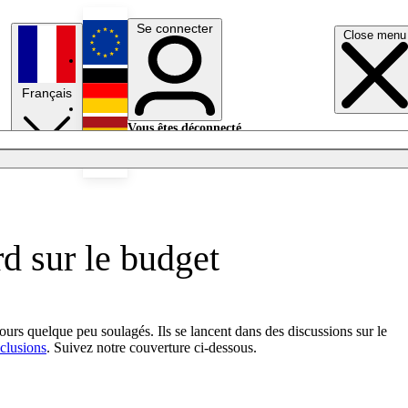
Se connecter
Close menu
English
Français
Deutsch
Vous êtes déconnecté.
Se connecter
Español
Lumières éteintes
d sur le budget
urs quelque peu soulagés. Ils se lancent dans des discussions sur le
nclusions
. Suivez notre couverture ci-dessous.