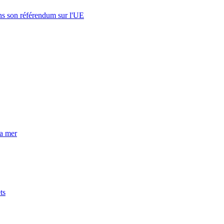
s son référendum sur l'UE
la mer
ts