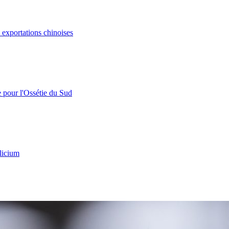
s exportations chinoises
e pour l'Ossétie du Sud
licium