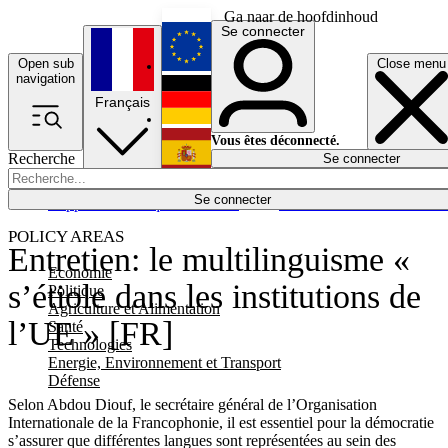
Ga naar de hoofdinhoud
Se connecter
Open sub
Close menu
English
navigation
Français
Deutsch
Vous êtes déconnecté.
Recherche
Se connecter
Español
Lumières éteintes
Se connecter
Rapporteur
Politique
Économie
Newsletters
Evénements
Em
POLICY AREAS
Entretien: le multilinguisme «
Economie
s’étiole dans les institutions de
Politique
Agriculture et Alimentation
l’UE » [FR]
Santé
Technologies
Energie, Environnement et Transport
Défense
Selon Abdou Diouf, le secrétaire général de l’Organisation
Internationale de la Francophonie, il est essentiel pour la démocratie
s’assurer que différentes langues sont représentées au sein des