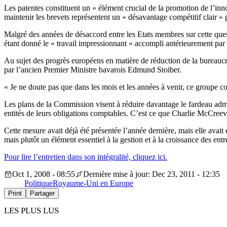
Les patentes constituent un « élément crucial de la promotion de l’inn
maintenir les brevets représentent un « désavantage compétitif clair »
Malgré des années de désaccord entre les Etats membres sur cette que
étant donné le « travail impressionnant » accompli antérieurement par
Au sujet des progrès européens en matière de réduction de la bureaucra
par l’ancien Premier Ministre bavarois Edmund Stoiber.
« Je ne doute pas que dans les mois et les années à venir, ce groupe con
Les plans de la Commission visent à réduire davantage le fardeau admini
entités de leurs obligations comptables. C’est ce que Charlie McCree
Cette mesure avait déjà été présentée l’année dernière, mais elle avait 
mais plutôt un élément essentiel à la gestion et à la croissance des entr
Pour lire l’entretien dans son intégralité, cliquez ici.
Oct 1, 2008 - 08:55
Dernière mise à jour: Dec 23, 2011 - 12:35
Politique
Royaume-Uni en Europe
Print
Partager
LES PLUS LUS