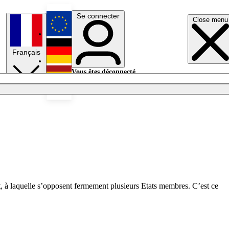
Se connecter
Close menu
English
Français
Deutsch
Vous êtes déconnecté.
Se connecter
Español
Lumières éteintes
 à laquelle s’opposent fermement plusieurs Etats membres. C’est ce