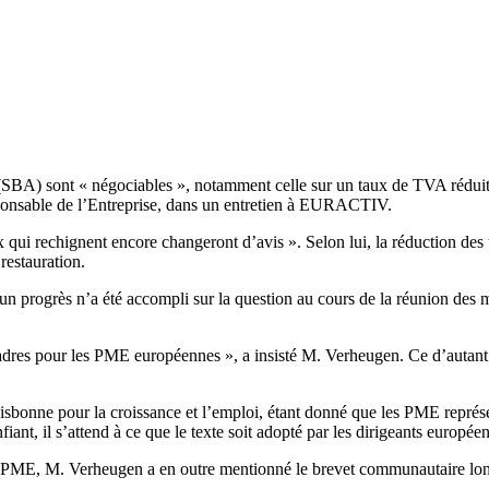
SBA) sont « négociables », notamment celle sur un taux de TVA réduit,
ponsable de l’Entreprise, dans un entretien à EURACTIV.
ui rechignent encore changeront d’avis ». Selon lui, la réduction des t
 restauration.
un progrès n’a été accompli sur la question au cours de la réunion des 
cadres pour les PME européennes », a insisté M. Verheugen. Ce d’autant 
 Lisbonne pour la croissance et l’emploi, étant donné que les PME repr
iant, il s’attend à ce que le texte soit adopté par les dirigeants europ
es PME, M. Verheugen a en outre mentionné le brevet communautaire long