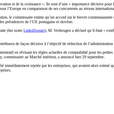
ovation et de la croissance ». Ils sont d’une « importance décisive pou
 pour l’Europe en comparaison de ses concurrents au niveau internationa
stion, le commissaire estime qu’un accord sur le brevet communautaire (
 les présidences de l’UE portugaise et slovène.
tie (lire notre
LinksDossier
), M. Verheugen a déclaré qu’il était « ext
tribuera de façon décisive à l’objectif de réduction de l’administration 
stratif en révisant les règles actuelles de comptabilité pour les petites
vy, commissaire au Marché intérieur, a annoncé hier 29 septembre.
été immédiatement rejetée par les entreprises, qui avaient alors estimé q
eprises.