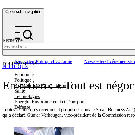
Open sub navigation
Recherche
Rapporteur
Politique
Économie
Newsletters
Evénements
Em
POLICY AREAS
POLITIQUE
Economie
Politique
Entretien : « Tout est négo
Agriculture et Alimentation
Santé
Technologies
Energie, Environnement et Transport
Défense
Toutes les mesures récemment proposées dans le Small Business Act (
qu’a déclaré Günter Verheugen, vice-président de la Commission res