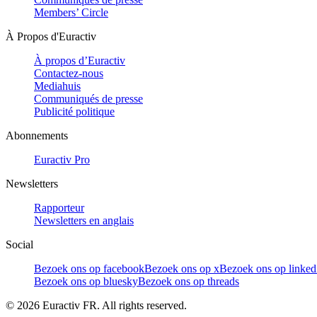
Members’ Circle
À Propos d'Euractiv
À propos d’Euractiv
Contactez-nous
Mediahuis
Communiqués de presse
Publicité politique
Abonnements
Euractiv Pro
Newsletters
Rapporteur
Newsletters en anglais
Social
Bezoek ons op facebook
Bezoek ons op x
Bezoek ons op linked
Bezoek ons op bluesky
Bezoek ons op threads
©
2026
Euractiv FR. All rights reserved.