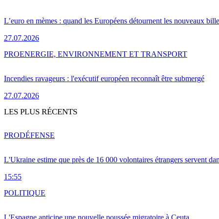
L’euro en mèmes : quand les Européens détournent les nouveaux bille
27.07.2026
PRO
ENERGIE, ENVIRONNEMENT ET TRANSPORT
Incendies ravageurs : l'exécutif européen reconnaît être submergé
27.07.2026
LES PLUS RÉCENTS
PRO
DÉFENSE
L'Ukraine estime que près de 16 000 volontaires étrangers servent da
15:55
POLITIQUE
L'Espagne anticipe une nouvelle poussée migratoire à Ceuta