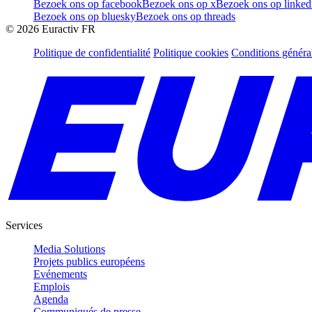
Bezoek ons op facebook
Bezoek ons op x
Bezoek ons op linked
Bezoek ons op bluesky
Bezoek ons op threads
©
2026
Euractiv FR
Politique de confidentialité
Politique cookies
Conditions généra
Services
Media Solutions
Projets publics européens
Evénements
Emplois
Agenda
Communiqués de presse