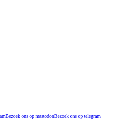
ram
Bezoek ons op mastodon
Bezoek ons op telegram