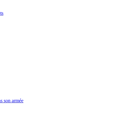
ts
ns son armée