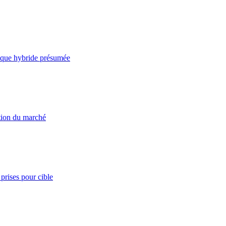
taque hybride présumée
ation du marché
prises pour cible