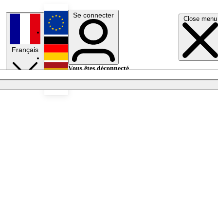
Se connecter
Close menu
English
Français
Deutsch
Vous êtes déconnecté.
Se connecter
Español
Lumières éteintes