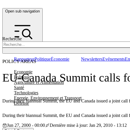
Open sub navigation
Recherche
Rapporteur
Politique
Économie
Newsletters
Evénements
Em
POLICY AREAS
Economie
EU-Canada Summit calls fo
Politique
Agriculture et Alimentation
Santé
Technologies
Energie, Environnement et Transport
During their biannual Summit, the EU and Canada issued a joint call f
Défense
During their biannual Summit, the EU and Canada issued a joint call f
Jun 27, 2000 - 00:00
Dernière mise à jour: Jan 29, 2010 - 13:12