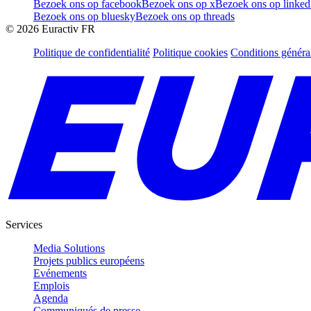
Bezoek ons op facebook
Bezoek ons op x
Bezoek ons op linked
Bezoek ons op bluesky
Bezoek ons op threads
©
2026
Euractiv FR
Politique de confidentialité
Politique cookies
Conditions généra
Services
Media Solutions
Projets publics européens
Evénements
Emplois
Agenda
Communiqués de presse