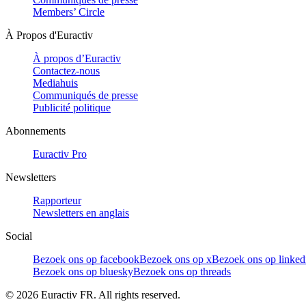
Members’ Circle
À Propos d'Euractiv
À propos d’Euractiv
Contactez-nous
Mediahuis
Communiqués de presse
Publicité politique
Abonnements
Euractiv Pro
Newsletters
Rapporteur
Newsletters en anglais
Social
Bezoek ons op facebook
Bezoek ons op x
Bezoek ons op linked
Bezoek ons op bluesky
Bezoek ons op threads
©
2026
Euractiv FR. All rights reserved.