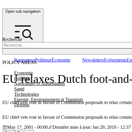
Open sub navigation
Recherche
Rapporteur
Politique
Économie
Newsletters
Evénements
Em
POLICY AREAS
Economie
EU relaxes Dutch foot-and-
Politique
Agriculture et Alimentation
Santé
Technologies
Energie, Environnement et Transport
EU chief vets vote in favour of Commission proposals to relax certain
Défense
EU chief vets vote in favour of Commission proposals to relax certain
May 17, 2001 - 00:00
Dernière mise à jour: Jan 29, 2010 - 12:37