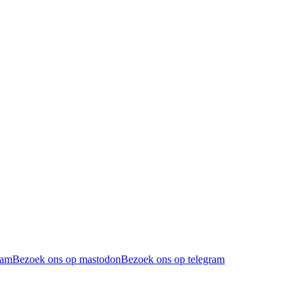
ram
Bezoek ons op mastodon
Bezoek ons op telegram