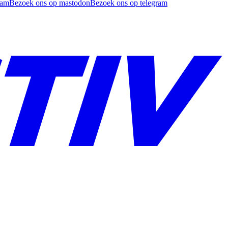
ram
Bezoek ons op mastodon
Bezoek ons op telegram