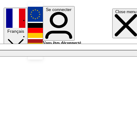
Se connecter
Close menu
English
Français
Deutsch
Vous êtes déconnecté.
Se connecter
Español
Lumières éteintes