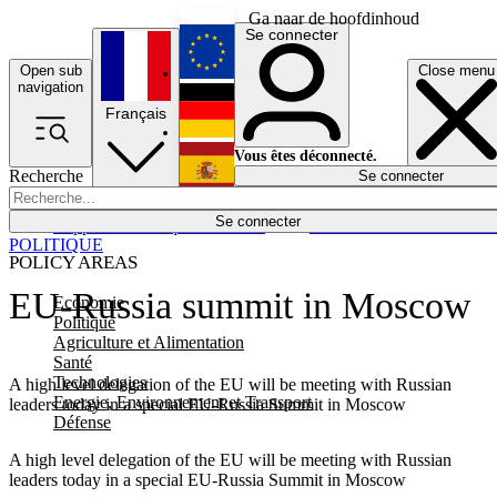
Ga naar de hoofdinhoud
Se connecter
Open sub
Close menu
English
navigation
Français
Deutsch
Vous êtes déconnecté.
Recherche
Se connecter
Español
Lumières éteintes
Se connecter
Rapporteur
Politique
Économie
Newsletters
Evénements
Em
POLITIQUE
POLICY AREAS
EU-Russia summit in Moscow
Economie
Politique
Agriculture et Alimentation
Santé
Technologies
A high level delegation of the EU will be meeting with Russian
Energie, Environnement et Transport
leaders today in a special EU-Russia Summit in Moscow
Défense
A high level delegation of the EU will be meeting with Russian
leaders today in a special EU-Russia Summit in Moscow