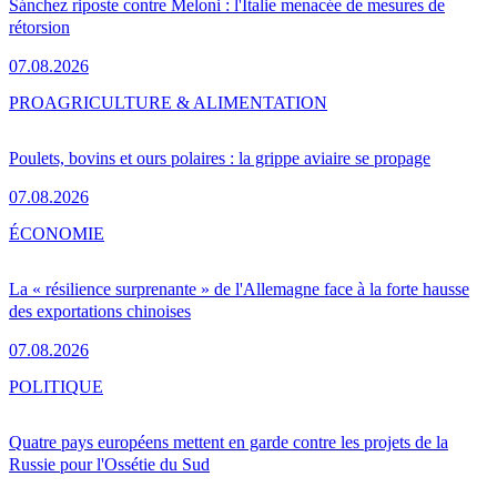
Sánchez riposte contre Meloni : l'Italie menacée de mesures de
rétorsion
07.08.2026
PRO
AGRICULTURE & ALIMENTATION
Poulets, bovins et ours polaires : la grippe aviaire se propage
07.08.2026
ÉCONOMIE
La « résilience surprenante » de l'Allemagne face à la forte hausse
des exportations chinoises
07.08.2026
POLITIQUE
Quatre pays européens mettent en garde contre les projets de la
Russie pour l'Ossétie du Sud