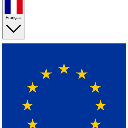
Français