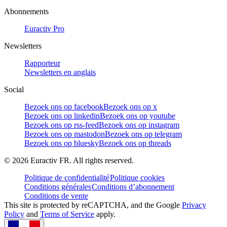
Abonnements
Euractiv Pro
Newsletters
Rapporteur
Newsletters en anglais
Social
Bezoek ons op facebook
Bezoek ons op x
Bezoek ons op linkedin
Bezoek ons op youtube
Bezoek ons op rss-feed
Bezoek ons op instagram
Bezoek ons op mastodon
Bezoek ons op telegram
Bezoek ons op bluesky
Bezoek ons op threads
©
2026
Euractiv FR. All rights reserved.
Politique de confidentialité
Politique cookies
Conditions générales
Conditions d’abonnement
Conditions de vente
This site is protected by reCAPTCHA, and the Google
Privacy
Policy
and
Terms of Service
apply.