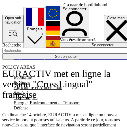
Ga naar de hoofdinhoud
Se connecter
Open sub
Close menu
English
navigation
Français
Deutsch
Vous êtes déconnecté.
Recherche
Se connecter
Español
Lumières éteintes
Se connecter
Rapporteur
Politique
Économie
Newsletters
Evénements
Em
POLICY AREAS
EURACTIV met en ligne la
Economie
version "CrossLingual"
Politique
Agriculture et Alimentation
française
Santé
Technologies
Energie, Environnement et Transport
Défense
Ce dimanche 14 octobre, EURACTIV a mis en ligne un nouveau
service important pour ses utilisateurs. A partir de ce jour, tous nos
nouvelles ainsi que l'interface de navigation seront partiellement