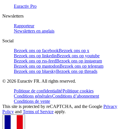
Euractiv Pro
Newsletters
Rapporteur
Newsletters en anglais
Social
Bezoek ons op facebook
Bezoek ons op x
Bezoek ons op linkedin
Bezoek ons op youtube
Bezoek ons op rss-feed
Bezoek ons op instagram
Bezoek ons op mastodon
Bezoek ons op telegram
Bezoek ons op bluesky
Bezoek ons op threads
©
2026
Euractiv FR. All rights reserved.
Politique de confidentialité
Politique cookies
Conditions générales
Conditions d’abonnement
Conditions de vente
This site is protected by reCAPTCHA, and the Google
Privacy
Policy
and
Terms of Service
apply.