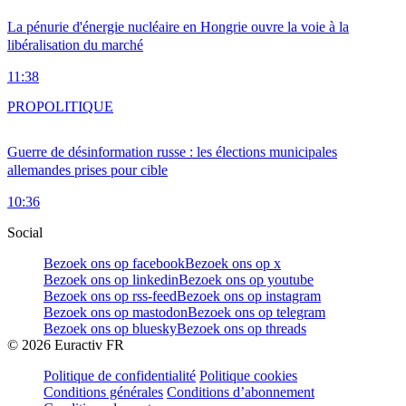
La pénurie d'énergie nucléaire en Hongrie ouvre la voie à la
libéralisation du marché
11:38
PRO
POLITIQUE
Guerre de désinformation russe : les élections municipales
allemandes prises pour cible
10:36
Social
Bezoek ons op facebook
Bezoek ons op x
Bezoek ons op linkedin
Bezoek ons op youtube
Bezoek ons op rss-feed
Bezoek ons op instagram
Bezoek ons op mastodon
Bezoek ons op telegram
Bezoek ons op bluesky
Bezoek ons op threads
©
2026
Euractiv FR
Politique de confidentialité
Politique cookies
Conditions générales
Conditions d’abonnement