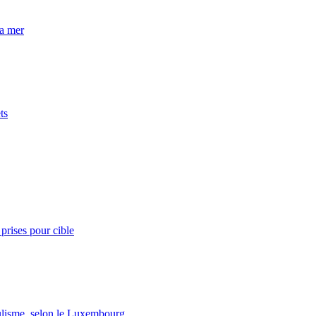
la mer
ts
prises pour cible
lisme, selon le Luxembourg