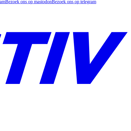
ram
Bezoek ons op mastodon
Bezoek ons op telegram