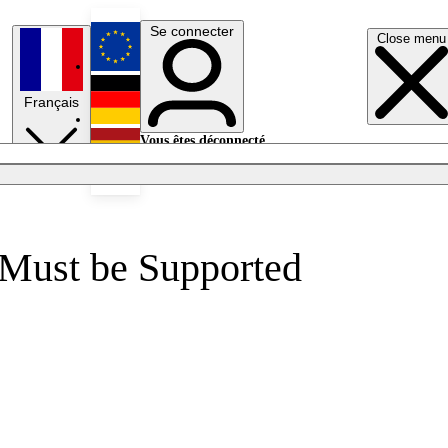
Se connecter
Close menu
English
Français
Deutsch
Vous êtes déconnecté.
Se connecter
Español
Lumières éteintes
 Must be Supported