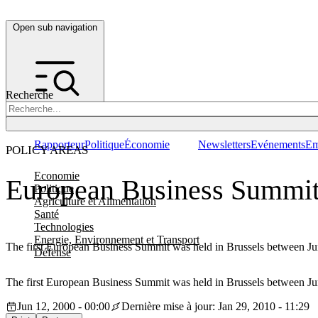
Open sub navigation
Recherche
Rapporteur
Politique
Économie
Newsletters
Evénements
Em
POLICY AREAS
Economie
European Business Summit:
Politique
Agriculture et Alimentation
Santé
Technologies
Energie, Environnement et Transport
The first European Business Summit was held in Brussels between Ju
Défense
The first European Business Summit was held in Brussels between Ju
Jun 12, 2000 - 00:00
Dernière mise à jour: Jan 29, 2010 - 11:29