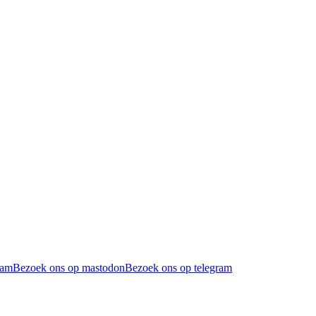
ram
Bezoek ons op mastodon
Bezoek ons op telegram