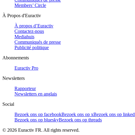
Members’ Circle
À Propos d'Euractiv
À propos d’Euractiv
Contactez-nous
Mediahuis
Communiqués de presse
Publicité politique
Abonnements
Euractiv Pro
Newsletters
Rapporteur
Newsletters en anglais
Social
Bezoek ons op facebook
Bezoek ons op x
Bezoek ons op linked
Bezoek ons op bluesky
Bezoek ons op threads
©
2026
Euractiv FR. All rights reserved.