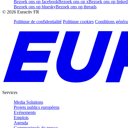
Bezoek ons op facebook
Bezoek ons op x
Bezoek ons op linked
Bezoek ons op bluesky
Bezoek ons op threads
©
2026
Euractiv FR
Politique de confidentialité
Politique cookies
Conditions généra
Services
Media Solutions
Projets publics européens
Evénements
Emplois
Agenda
Communiqués de presse