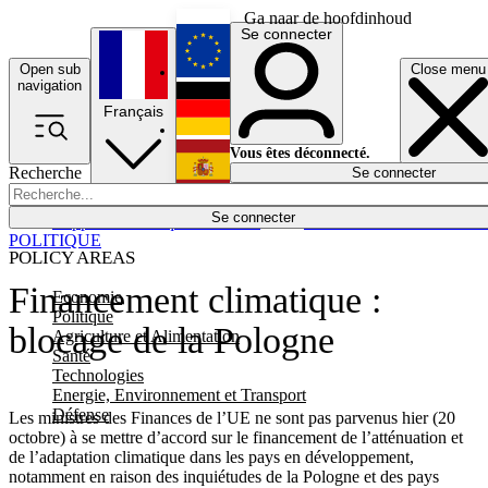
Ga naar de hoofdinhoud
Se connecter
Open sub
Close menu
English
navigation
Français
Deutsch
Vous êtes déconnecté.
Recherche
Se connecter
Español
Lumières éteintes
Se connecter
Rapporteur
Politique
Économie
Newsletters
Evénements
Em
POLITIQUE
POLICY AREAS
Financement climatique :
Economie
Politique
blocage de la Pologne
Agriculture et Alimentation
Santé
Technologies
Energie, Environnement et Transport
Défense
Les ministres des Finances de l’UE ne sont pas parvenus hier (20
octobre) à se mettre d’accord sur le financement de l’atténuation et
de l’adaptation climatique dans les pays en développement,
notamment en raison des inquiétudes de la Pologne et des pays