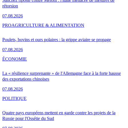
Sánchez riposte contre Meloni : l'Italie menacée de mesures de
rétorsion
07.08.2026
PRO
AGRICULTURE & ALIMENTATION
Poulets, bovins et ours polaires : la grippe aviaire se propage
07.08.2026
ÉCONOMIE
La « résilience surprenante » de l'Allemagne face à la forte hausse
des exportations chinoises
07.08.2026
POLITIQUE
Quatre pays européens mettent en garde contre les projets de la
Russie pour l'Ossétie du Sud