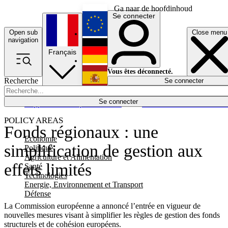
Ga naar de hoofdinhoud
Se connecter
Open sub
Close menu
English
navigation
Français
Deutsch
Vous êtes déconnecté.
Recherche
Se connecter
Español
Lumières éteintes
Se connecter
Rapporteur
Politique
Économie
Newsletters
Evénements
Em
POLICY AREAS
Fonds régionaux : une
Economie
simplification de gestion aux
Politique
Agriculture et Alimentation
effets limités
Santé
Technologies
Energie, Environnement et Transport
Défense
La Commission européenne a annoncé l’entrée en vigueur de
nouvelles mesures visant à simplifier les règles de gestion des fonds
structurels et de cohésion européens.