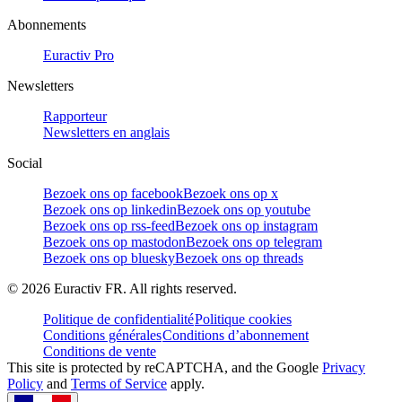
Abonnements
Euractiv Pro
Newsletters
Rapporteur
Newsletters en anglais
Social
Bezoek ons op facebook
Bezoek ons op x
Bezoek ons op linkedin
Bezoek ons op youtube
Bezoek ons op rss-feed
Bezoek ons op instagram
Bezoek ons op mastodon
Bezoek ons op telegram
Bezoek ons op bluesky
Bezoek ons op threads
©
2026
Euractiv FR. All rights reserved.
Politique de confidentialité
Politique cookies
Conditions générales
Conditions d’abonnement
Conditions de vente
This site is protected by reCAPTCHA, and the Google
Privacy
Policy
and
Terms of Service
apply.