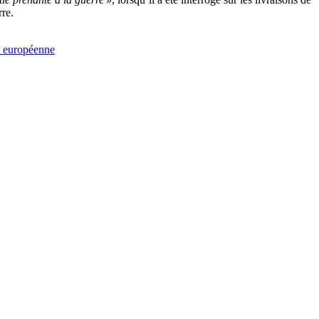
rre.
 européenne