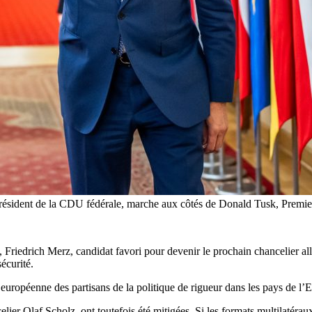
ésident de la CDU fédérale, marche aux côtés de Donald Tusk, Premier m
 Friedrich Merz, candidat favori pour devenir le prochain chancelier all
écurité.
européenne des partisans de la politique de rigueur dans les pays de l’Es
lier Olaf Scholz, ont toutefois été mitigées. Si les formats multilatérau