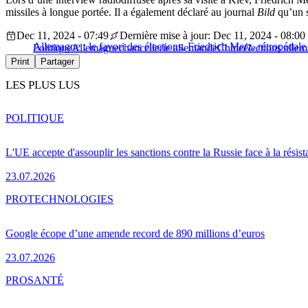
missiles à longue portée. Il a également déclaré au journal
Bild
qu’un so
Dec 11, 2024 - 07:49
Dernière mise à jour: Dec 11, 2024 - 08:00
Allemagne : le favori des élections, Friedrich Merz, rétropédale 
Politique
Allemagne
chancellerie allemande
Chine
élections alle
Print
Partager
LES PLUS LUS
POLITIQUE
L'UE accepte d'assouplir les sanctions contre la Russie face à la résis
23.07.2026
PRO
TECHNOLOGIES
Google écope d’une amende record de 890 millions d’euros
23.07.2026
PRO
SANTÉ