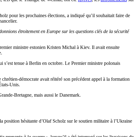
lz pour les prochaines élections, a indiqué qu’il souhaitait faire de
hancelier.
onnions étroitement en Europe sur les questions clés de la sécurité
mier ministre estonien Kristen Michal à Kiev. Il avait ensuite
e.
 s’est tenue à Berlin en octobre. Le Premier ministre polonais
chrétien-démocrate avait réitéré son précédent appel à la formation
tats-Unis.
a Grande-Bretagne, mais aussi le Danemark.
la position hésitante d’Olaf Scholz sur le soutien militaire à l’Ukraine
ie prenante à la guerre »
, lorsqu’il a été interrogé sur les livraisons de