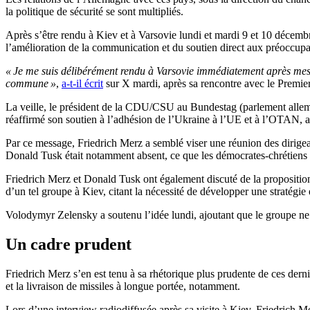
la politique de sécurité se sont multipliés.
Après s’être rendu à Kiev et à Varsovie lundi et mardi 9 et 10 décembre
l’amélioration de la communication et du soutien direct aux préoccupati
« Je me suis délibérément rendu à Varsovie immédiatement après mes en
commune »
,
a-t-il écrit
sur X mardi, après sa rencontre avec le Premie
La veille, le président de la CDU/CSU au Bundestag (parlement alleman
réaffirmé son soutien à l’adhésion de l’Ukraine à l’UE et à l’OTAN, ai
Par ce message, Friedrich Merz a semblé viser une réunion des dirigea
Donald Tusk était notamment absent, ce que les démocrates-chrétiens
Friedrich Merz et Donald Tusk ont également discuté de la proposition
d’un tel groupe à Kiev, citant la nécessité de développer une strat
Volodymyr Zelensky a soutenu l’idée lundi, ajoutant que le groupe ne
Un cadre prudent
Friedrich Merz s’en est tenu à sa rhétorique plus prudente de ces der
et la livraison de missiles à longue portée, notamment.
Lors d’une interview radiodiffusée après sa visite à Kiev, Friedrich M