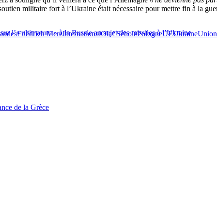
utien militaire fort à l’Ukraine était nécessaire pour mettre fin à la gue
sur l’« ultimatum » à la Russie au sujet des missiles à l’Ukraine
mandes
Friedrich Merz
International
Olaf Scholz
Pologne
UE
Ukraine
Union
tance de la Grèce