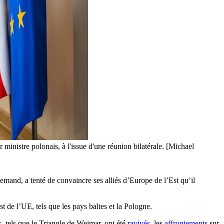
inistre polonais, à l'issue d'une réunion bilatérale. [Michael
emand, a tenté de convaincre ses alliés d’Europe de l’Est qu’il
t de l’UE, tels que les pays baltes et la Pologne.
x, tels que le Triangle de Weimar, ont été
ravivés
, les
affrontements
sur