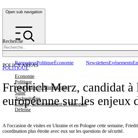
Open sub navigation
Recherche
Rapporteur
Politique
Économie
Newsletters
Evénements
Em
POLICY AREAS
POLITIQUE
Economie
Politique
Friedrich Merz, candidat à 
Agriculture et Alimentation
Santé
européenne sur les enjeux d
Technologies
Energie, Environnement et Transport
Défense
A l'occasion de visites en Ukraine et en Pologne cette semaine, Friedr
coordination plus étroite avec eux sur les questions de sécurité.