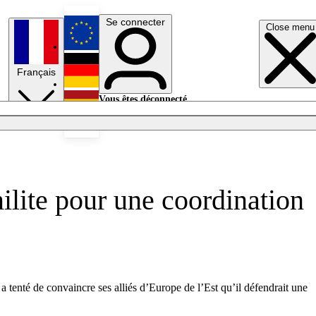
Se connecter
Close menu
English
Français
Deutsch
Vous êtes déconnecté.
Se connecter
Español
Lumières éteintes
ilite pour une coordination
a tenté de convaincre ses alliés d’Europe de l’Est qu’il défendrait une