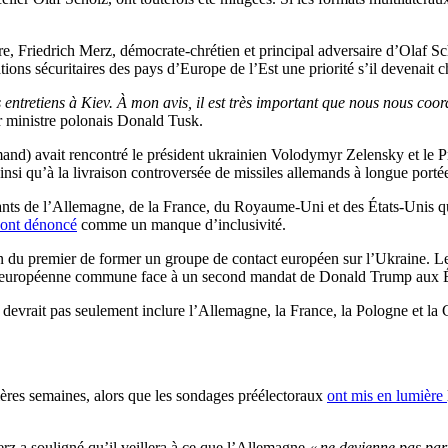
, Friedrich Merz, démocrate-chrétien et principal adversaire d’Olaf Scho
ons sécuritaires des pays d’Europe de l’Est une priorité s’il devenait c
tretiens à Kiev. À mon avis, il est très important que nous nous coord
r ministre polonais Donald Tusk.
d) avait rencontré le président ukrainien Volodymyr Zelensky et le Pre
nsi qu’à la livraison controversée de missiles allemands à longue porté
nts de l’Allemagne, de la France, du Royaume-Uni et des États-Unis qui
ont dénoncé
comme un manque d’inclusivité.
 du premier de former un groupe de contact européen sur l’Ukraine. Le 
égie européenne commune face à un second mandat de Donald Trump aux É
 devrait pas seulement inclure l’Allemagne, la France, la Pologne et l
nières semaines, alors que les sondages préélectoraux
ont mis en lumière
erz a souligné qu’il veillera à ce que l’Allemagne
« ne devienne pas part