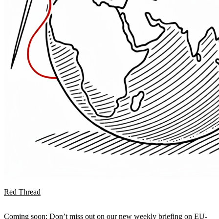
Red Thread
Coming soon: Don’t miss out on our new weekly briefing on EU-