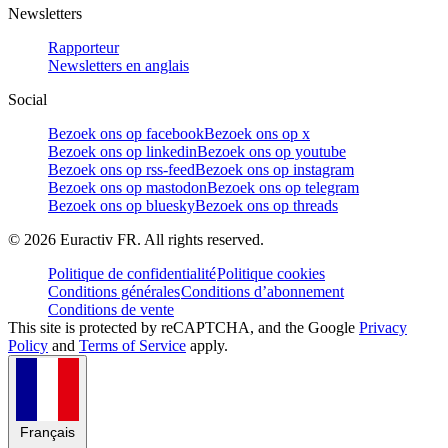
Newsletters
Rapporteur
Newsletters en anglais
Social
Bezoek ons op facebook
Bezoek ons op x
Bezoek ons op linkedin
Bezoek ons op youtube
Bezoek ons op rss-feed
Bezoek ons op instagram
Bezoek ons op mastodon
Bezoek ons op telegram
Bezoek ons op bluesky
Bezoek ons op threads
©
2026
Euractiv FR. All rights reserved.
Politique de confidentialité
Politique cookies
Conditions générales
Conditions d’abonnement
Conditions de vente
This site is protected by reCAPTCHA, and the Google
Privacy
Policy
and
Terms of Service
apply.
Français