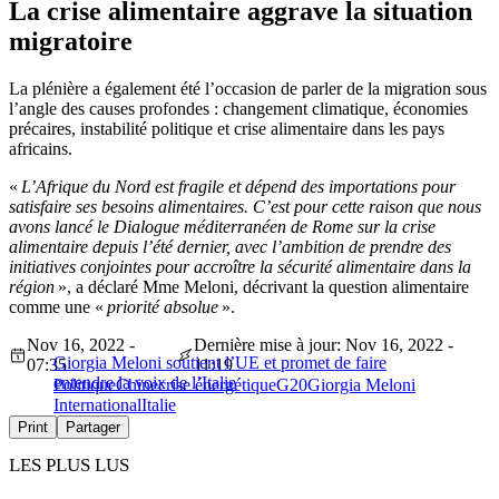
La crise alimentaire aggrave la situation
migratoire
La plénière a également été l’occasion de parler de la migration sous
l’angle des causes profondes : changement climatique, économies
précaires, instabilité politique et crise alimentaire dans les pays
africains.
«
L’Afrique du Nord est fragile et dépend des importations pour
satisfaire ses besoins alimentaires. C’est pour cette raison que nous
avons lancé le Dialogue méditerranéen de Rome sur la crise
alimentaire depuis l’été dernier, avec l’ambition de prendre des
initiatives conjointes pour accroître la sécurité alimentaire dans la
région
», a déclaré Mme Meloni, décrivant la question alimentaire
comme une «
priorité absolue
».
Nov 16, 2022 -
Dernière mise à jour: Nov 16, 2022 -
Giorgia Meloni soutient l’UE et promet de faire
07:35
11:19
entendre la voix de l’Italie
Politique
Chine
crise énergétique
G20
Giorgia Meloni
International
Italie
Print
Partager
LES PLUS LUS