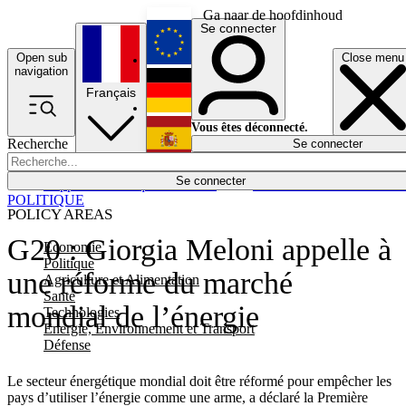
Ga naar de hoofdinhoud
Se connecter
Open sub
Close menu
English
navigation
Français
Deutsch
Vous êtes déconnecté.
Recherche
Se connecter
Español
Lumières éteintes
Se connecter
Rapporteur
Politique
Économie
Newsletters
Evénements
Em
POLITIQUE
POLICY AREAS
G20 : Giorgia Meloni appelle à
Economie
Politique
une réforme du marché
Agriculture et Alimentation
Santé
mondial de l’énergie
Technologies
Energie, Environnement et Transport
Défense
Le secteur énergétique mondial doit être réformé pour empêcher les
pays d’utiliser l’énergie comme une arme, a déclaré la Première