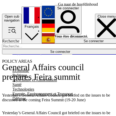
Ga naar de hoofdinhoud
Se connecter
Open sub
Close menu
English
navigation
Français
Deutsch
Vous êtes déconnecté.
Recherche
Se connecter
Español
Lumières éteintes
Se connecter
Rapporteur
Politique
Économie
Newsletters
Evénements
Em
POLICY AREAS
General Affairs council
Economie
prepares Feira summit
Politique
Agriculture et Alimentation
Santé
Technologies
Energie, Environnement et Transport
Yesterday's General Affairs Council got briefed on the issues to be
Défense
discussed at the coming Feira Summit (19-20 June)
Yesterday’s General Affairs Council got briefed on the issues to be