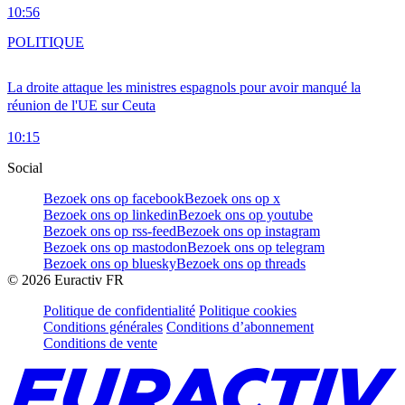
10:56
POLITIQUE
La droite attaque les ministres espagnols pour avoir manqué la
réunion de l'UE sur Ceuta
10:15
Social
Bezoek ons op facebook
Bezoek ons op x
Bezoek ons op linkedin
Bezoek ons op youtube
Bezoek ons op rss-feed
Bezoek ons op instagram
Bezoek ons op mastodon
Bezoek ons op telegram
Bezoek ons op bluesky
Bezoek ons op threads
©
2026
Euractiv FR
Politique de confidentialité
Politique cookies
Conditions générales
Conditions d’abonnement
Conditions de vente