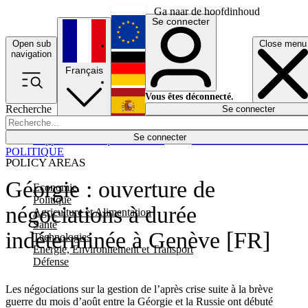
Ga naar de hoofdinhoud
Se connecter
Open sub
Close menu
English
navigation
Français
Deutsch
Vous êtes déconnecté.
Recherche
Se connecter
Español
Lumières éteintes
Se connecter
Rapporteur
Politique
Économie
Newsletters
Evénements
Em
POLITIQUE
POLICY AREAS
Géorgie : ouverture de
Economie
Politique
négociations à durée
Agriculture et Alimentation
Santé
indéterminée à Genève [FR]
Technologies
Energie, Environnement et Transport
Défense
Les négociations sur la gestion de l’après crise suite à la brève
guerre du mois d’août entre la Géorgie et la Russie ont débuté