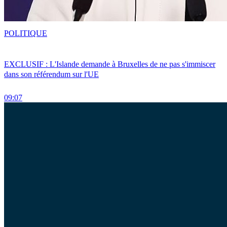
POLITIQUE
EXCLUSIF : L'Islande demande à Bruxelles de ne pas s'immiscer
dans son référendum sur l'UE
09:07