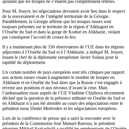
ajoutant que les troupes ne s’étaient pas complètement retirées.
Pour M. Jouyet, les négociations devraient avoir lieu dans le respect
de la souveraineté et de l’intégrité territoriale de la Géorgie.
Parallèlement, la Géorgie affirme que les troupes russes sont
toujours présentes sur le territoire de la région d’Alkhagori en
l’Ossétie du Sud et dans la gorge de Kodori en Abkhazie, violant
par conséquent l’accord de cessez-le-feu.
Il y a maintenant plus de 330 observateurs de l’UE dans les régions
adjacentes à l’Ossétie du Sud et à l’Abkhazie, a indiqué M. Jouyet,
louant le chef de la diplomatie européenne Javier Solana pour la
rapidité du déploiement.
Un certain nombre de pays européens sont très critiques par rapport
aux actions russes visant à augmenter le nombre de troupes en
Abkhazie et en Ossétie du Sud alors que la Russie s’est engagée à
revenir aux positions et aux niveaux d’avant la crise. Mais
l’ambassadeur russe auprès de l’UE Vladimir Chizhova récemment
déclaré que la question de la présence militaire en Ossétie du Sud et
en Abkhazie n’a pas été abordée au cours des négociations entre le
président russe Dmitri Medvedev et les négociateurs européens.
Lors de la conférence de presse qui a suivi la rencontre avec le
président de la Commission José Manuel Barroso, le président
géorgien Mikhail Saakashvili a qualifié les représentants de l’Ossétie