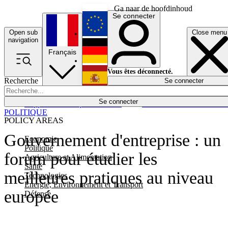
Ga naar de hoofdinhoud
Se connecter
Open sub
Close menu
English
navigation
Français
Deutsch
Vous êtes déconnecté.
Recherche
Se connecter
Español
Lumières éteintes
Se connecter
Rapporteur
Politique
Économie
Newsletters
Evénements
Em
POLITIQUE
POLICY AREAS
Gouvernement d'entreprise : un
Economie
Politique
forum pour étudier les
Agriculture et Alimentation
Santé
meilleures pratiques au niveau
Technologies
Energie, Environnement et Transport
europée
Défense