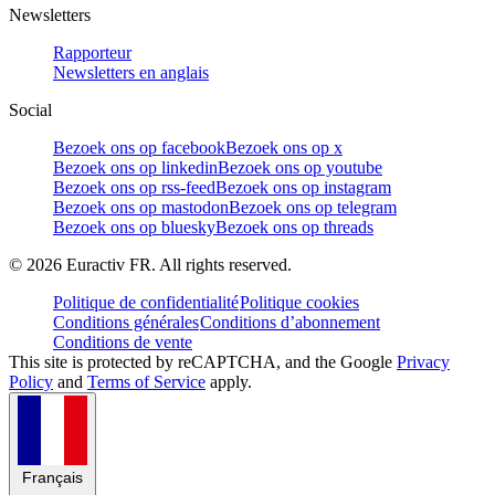
Newsletters
Rapporteur
Newsletters en anglais
Social
Bezoek ons op facebook
Bezoek ons op x
Bezoek ons op linkedin
Bezoek ons op youtube
Bezoek ons op rss-feed
Bezoek ons op instagram
Bezoek ons op mastodon
Bezoek ons op telegram
Bezoek ons op bluesky
Bezoek ons op threads
©
2026
Euractiv FR. All rights reserved.
Politique de confidentialité
Politique cookies
Conditions générales
Conditions d’abonnement
Conditions de vente
This site is protected by reCAPTCHA, and the Google
Privacy
Policy
and
Terms of Service
apply.
Français