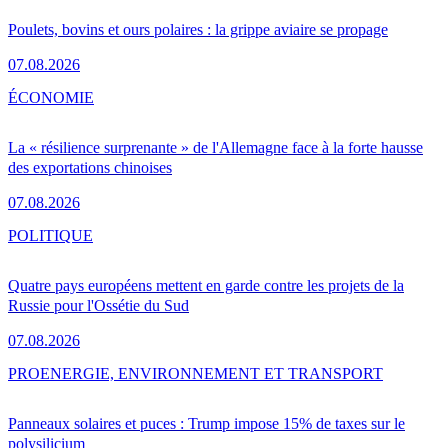
Poulets, bovins et ours polaires : la grippe aviaire se propage
07.08.2026
ÉCONOMIE
La « résilience surprenante » de l'Allemagne face à la forte hausse
des exportations chinoises
07.08.2026
POLITIQUE
Quatre pays européens mettent en garde contre les projets de la
Russie pour l'Ossétie du Sud
07.08.2026
PRO
ENERGIE, ENVIRONNEMENT ET TRANSPORT
Panneaux solaires et puces : Trump impose 15% de taxes sur le
polysilicium