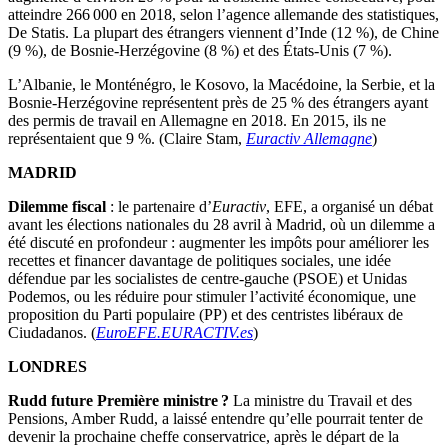
atteindre 266 000 en 2018, selon l’agence allemande des statistiques,
De Statis. La plupart des étrangers viennent d’Inde (12 %), de Chine
(9 %), de Bosnie-Herzégovine (8 %) et des États-Unis (7 %).
L’Albanie, le Monténégro, le Kosovo, la Macédoine, la Serbie, et la
Bosnie-Herzégovine représentent près de 25 % des étrangers ayant
des permis de travail en Allemagne en 2018. En 2015, ils ne
représentaient que 9 %. (Claire Stam,
Euractiv Allemagne
)
MADRID
Dilemme fiscal
: le partenaire d’
Euractiv
, EFE, a organisé un débat
avant les élections nationales du 28 avril à Madrid, où un dilemme a
été discuté en profondeur : augmenter les impôts pour améliorer les
recettes et financer davantage de politiques sociales, une idée
défendue par les socialistes de centre-gauche (PSOE) et Unidas
Podemos, ou les réduire pour stimuler l’activité économique, une
proposition du Parti populaire (PP) et des centristes libéraux de
Ciudadanos. (
EuroEFE.EURACTIV.es
)
LONDRES
Rudd future Première ministre ?
La ministre du Travail et des
Pensions, Amber Rudd, a laissé entendre qu’elle pourrait tenter de
devenir la prochaine cheffe conservatrice, après le départ de la