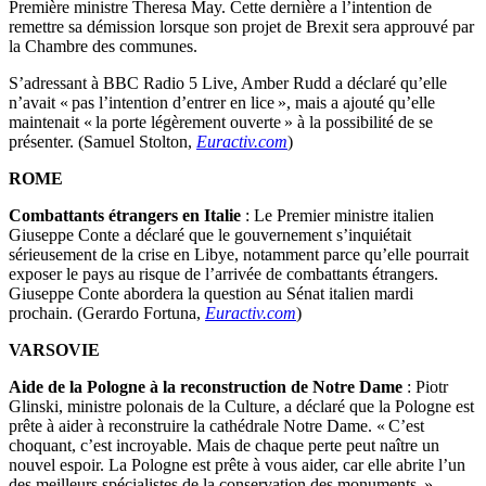
Première ministre Theresa May. Cette dernière a l’intention de
remettre sa démission lorsque son projet de Brexit sera approuvé par
la Chambre des communes.
S’adressant à BBC Radio 5 Live, Amber Rudd a déclaré qu’elle
n’avait « pas l’intention d’entrer en lice », mais a ajouté qu’elle
maintenait « la porte légèrement ouverte » à la possibilité de se
présenter. (Samuel Stolton,
Euractiv.com
)
ROME
Combattants étrangers en Italie
: Le Premier ministre italien
Giuseppe Conte a déclaré que le gouvernement s’inquiétait
sérieusement de la crise en Libye, notamment parce qu’elle pourrait
exposer le pays au risque de l’arrivée de combattants étrangers.
Giuseppe Conte abordera la question au Sénat italien mardi
prochain. (Gerardo Fortuna,
Euractiv.com
)
VARSOVIE
Aide de la Pologne à la reconstruction de Notre Dame
: Piotr
Glinski, ministre polonais de la Culture, a déclaré que la Pologne est
prête à aider à reconstruire la cathédrale Notre Dame. « C’est
choquant, c’est incroyable. Mais de chaque perte peut naître un
nouvel espoir. La Pologne est prête à vous aider, car elle abrite l’un
des meilleurs spécialistes de la conservation des monuments. »