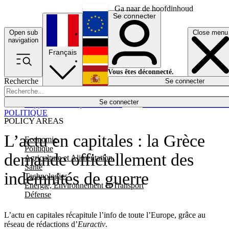
Ga naar de hoofdinhoud
Se connecter
Open sub
Close menu
English
navigation
Français
Deutsch
Vous êtes déconnecté.
Recherche
Se connecter
Español
Lumières éteintes
Se connecter
Rapporteur
Politique
Économie
Newsletters
Evénements
Em
POLITIQUE
POLICY AREAS
L’actu en capitales : la Grèce
Economie
Politique
demande officiellement des
Agriculture et Alimentation
Santé
indemnités de guerre
Technologies
Energie, Environnement et Transport
Défense
L’actu en capitales récapitule l’info de toute l’Europe, grâce au
réseau de rédactions d’
Euractiv
.