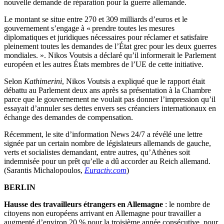
nouvelle demande de réparation pour la guerre allemande.
Le montant se situe entre 270 et 309 milliards d’euros et le
gouvernement s’engage à « prendre toutes les mesures
diplomatiques et juridiques nécessaires pour réclamer et satisfaire
pleinement toutes les demandes de l’État grec pour les deux guerres
mondiales. ». Nikos Voutsis a déclaré qu’il informerait le Parlement
européen et les autres États membres de l’UE de cette initiative.
Selon
Kathimerini
, Nikos Voutsis a expliqué que le rapport était
débattu au Parlement deux ans après sa présentation à la Chambre
parce que le gouvernement ne voulait pas donner l’impression qu’il
essayait d’annuler ses dettes envers ses créanciers internationaux en
échange des demandes de compensation.
Récemment, le site d’information News 24/7 a révélé une lettre
signée par un certain nombre de législateurs allemands de gauche,
verts et socialistes demandant, entre autres, qu’Athènes soit
indemnisée pour un prêt qu’elle a dû accorder au Reich allemand.
(Sarantis Michalopoulos,
Euractiv.com
)
BERLIN
Hausse des travailleurs étrangers en Allemagne
: le nombre de
citoyens non européens arrivant en Allemagne pour travailler a
augmenté d’environ 20 % pour la troisième année consécutive, pour