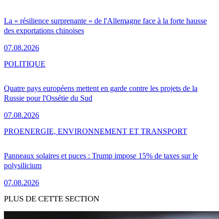
La « résilience surprenante » de l'Allemagne face à la forte hausse
des exportations chinoises
07.08.2026
POLITIQUE
Quatre pays européens mettent en garde contre les projets de la
Russie pour l'Ossétie du Sud
07.08.2026
PRO
ENERGIE, ENVIRONNEMENT ET TRANSPORT
Panneaux solaires et puces : Trump impose 15% de taxes sur le
polysilicium
07.08.2026
PLUS DE CETTE SECTION