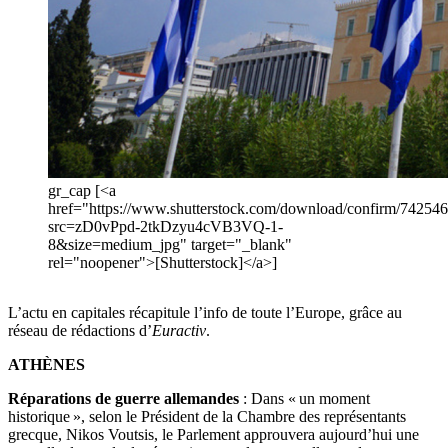
gr_cap [<a
href="https://www.shutterstock.com/download/confirm/74254
src=zD0vPpd-2tkDzyu4cVB3VQ-1-
8&size=medium_jpg" target="_blank"
rel="noopener">[Shutterstock]</a>]
L’actu en capitales récapitule l’info de toute l’Europe, grâce au
réseau de rédactions d’
Euractiv
.
ATHÈNES
Réparations de guerre allemandes
: Dans « un moment
historique », selon le Président de la Chambre des représentants
grecque, Nikos Voutsis, le Parlement approuvera aujourd’hui une