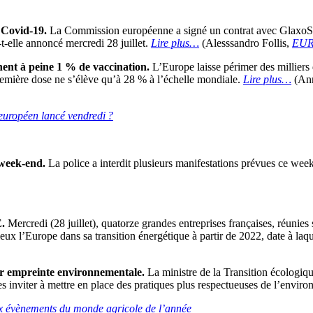
 Covid-19.
La Commission européenne a signé un contrat avec GlaxoSm
-elle annoncé mercredi 28 juillet.
Lire plus…
(Alesssandro Follis,
EUR
nent à peine 1 % de vaccination.
L’Europe laisse périmer des milliers
remière dose ne s’élève qu’à 28 % à l’échelle mondiale.
Lire plus…
(An
 européen lancé vendredi ?
e week-end.
La police a interdit plusieurs manifestations prévues ce wee
E.
Mercredi (28 juillet), quatorze grandes entreprises françaises, réunies
eux l’Europe dans sa transition énergétique à partir de 2022, date à la
ur empreinte environnementale.
La ministre de la Transition écologiqu
es inviter à mettre en place des pratiques plus respectueuses de l’envir
aux évènements du monde agricole de l’année