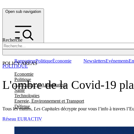
Open sub navigation
Recherche
Rapporteur
Politique
Économie
Newsletters
Evénements
Em
POLICY AREAS
POLITIQUE
Economie
Politique
L'ombre de la Covid-19 plan
Agriculture et Alimentation
Santé
Technologies
Energie, Environnement et Transport
Défense
Tous les matins,
Les Capitales
décrypte pour vous l’info à travers l’E
Réseau EURACTIV