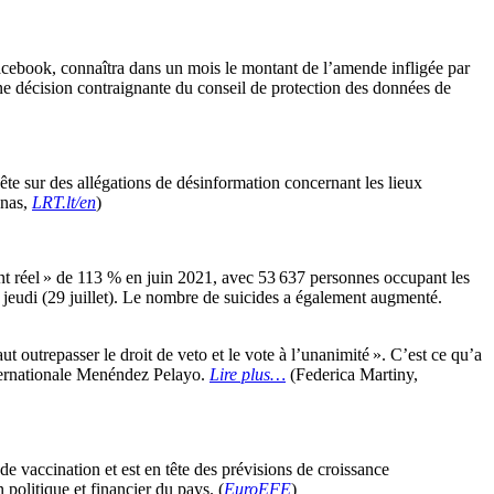
ebook, connaîtra dans un mois le montant de l’amende infligée par
’une décision contraignante du conseil de protection des données de
te sur des allégations de désinformation concernant les lieux
ūnas,
LRT.lt/en
)
t réel » de 113 % en juin 2021, avec 53 637 personnes occupant les
é jeudi (29 juillet). Le nombre de suicides a également augmenté.
t outrepasser le droit de veto et le vote à l’unanimité ». C’est ce qu’a
internationale Menéndez Pelayo.
Lire plus…
(Federica Martiny,
de vaccination et est en tête des prévisions de croissance
 politique et financier du pays. (
EuroEFE
)