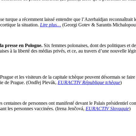
se turque a récemment laissé entendre que l’Azerbaïdjan reconnaîtrait l
cortique la situation.
Lire plus…
(Georgi Gotev & Sarantis Michalopou
la presse en Pologne.
Six femmes polonaises, dont des politiques et des 
aises à la liberté des médias privés, et ce, au travers d’une nouvelle l
Prague et les visiteurs de la capitale tchèque peuvent désormais se fair
rie de Prague. (Ondřej Plevák,
EURACTIV République tchèque
)
 centaines de personnes ont manifesté devant le Palais présidentiel contr
sant les personnes vaccinées. (Irena Jenčová,
EURACTIV Slovaquie
)