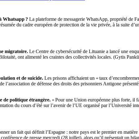
e à Whatsapp ?
La plateforme de messagerie WhatsApp, propriété de Fac
 présumée du cadre européen de protection de la vie privée, à la suite d
se migratoire.
Le Centre de cybersécurité de Lituanie a lancé une enquê
ilotaitė, ont alimenté les craintes des collectivités locales. (Gytis Pank
lation et de suicide.
Les prisons affichaient un « taux d’encombremen
de l’association de défense des droits des prisonniers Antigone présent
e de politique étrangère.
« Pour une Union européenne plus forte, il fau
sentation du cours d’été sur l’avenir de l’UE organisé par l’Université 
nner un fait qui définit l’Espagne : notre pays est le premier en matière 
nférence de presse mercredi (28 juillet), alors qu’il présentait un bilan