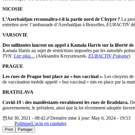
NICOSIE
L’Azerbaïdjan reconnaîtra-t-il la partie nord de Chypre ?
La pres
entretien avec l’ambassade d’Azerbaïdjan à Bruxelles,
EURACTIV
dé
VARSOVIE
Des militantes lancent un appel à Kamala Harris sur la liberté de 
Kamala Harris au sujet de restrictions imposées par les autorités polon
TVN
.
Lire plus…
(Aleksandra Krzysztoszek,
EURACTIV Pologne
)
PRAGUE
Les rues de Prague font place au « bus vaccinal ».
Les citoyens de 
de vaccination mobile appelé « bus vaccinal » mis en place par la mai
BRATISLAVA
Covid-19 : des manifestants envahissent les rues de Bratislava.
Des
gouvernement, le président, ainsi que la loi récemment adoptée favori
Jul 30, 2021 - 08:42
Dernière mise à jour: May 6, 2024 - 19:53
Politique
L'actu en capitales
Print
Partager