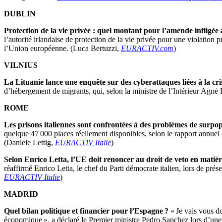
DUBLIN
Protection de la vie privée : quel montant pour l’amende infligé
l’autorité irlandaise de protection de la vie privée pour une violation
l’Union européenne. (Luca Bertuzzi,
EURACTIV.com
)
VILNIUS
La Lituanie lance une enquête sur des cyberattaques liées à la cri
d’hébergement de migrants, qui, selon la ministre de l’Intérieur Agnė B
ROME
Les prisons italiennes sont confrontées à des problèmes de surpopu
quelque 47 000 places réellement disponibles, selon le rapport annuel 
(Daniele Lettig,
EURACTIV Italie
)
Selon Enrico Letta, l’UE doit renoncer au droit de veto en matièr
réaffirmé Enrico Letta, le chef du Parti démocrate italien, lors de pré
EURACTIV Italie
)
MADRID
Quel bilan politique et financier pour l’Espagne ?
« Je vais vous do
économique », a déclaré le Premier ministre Pedro Sanchez lors d’une co