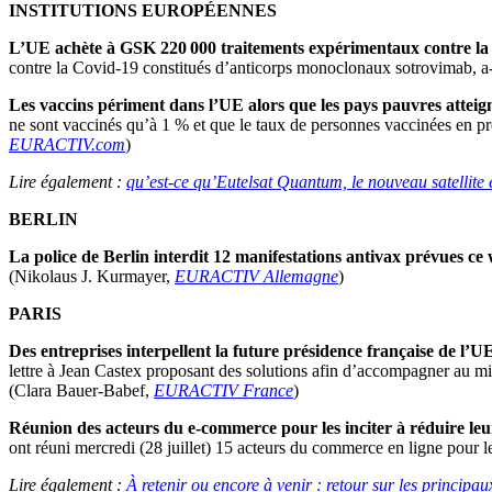
INSTITUTIONS EUROPÉENNES
L’UE achète à GSK 220 000 traitements expérimentaux contre la
contre la Covid-19 constitués d’anticorps monoclonaux sotrovimab, a-t
Les vaccins périment dans l’UE alors que les pays pauvres atteig
ne sont vaccinés qu’à 1 % et que le taux de personnes vaccinées en p
EURACTIV.com
)
Lire également :
qu’est-ce qu’Eutelsat Quantum, le nouveau satellite
BERLIN
La police de Berlin interdit 12 manifestations antivax prévues c
(Nikolaus J. Kurmayer,
EURACTIV Allemagne
)
PARIS
Des entreprises interpellent la future présidence française de l’U
lettre à Jean Castex proposant des solutions afin d’accompagner au mi
(Clara Bauer-Babef,
EURACTIV France
)
Réunion des acteurs du e-commerce pour les inciter à réduire le
ont réuni mercredi (28 juillet) 15 acteurs du commerce en ligne pour l
Lire également :
À retenir ou encore à venir : retour sur les princip