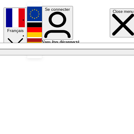
Se connecter
Close menu
English
Français
Deutsch
Vous êtes déconnecté.
Se connecter
Español
Lumières éteintes