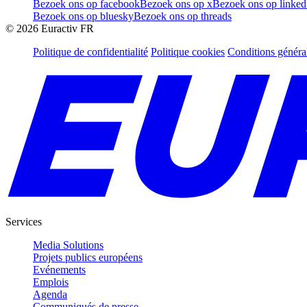
Bezoek ons op facebook
Bezoek ons op x
Bezoek ons op linked
Bezoek ons op bluesky
Bezoek ons op threads
©
2026
Euractiv FR
Politique de confidentialité
Politique cookies
Conditions généra
Services
Media Solutions
Projets publics européens
Evénements
Emplois
Agenda
Communiqués de presse