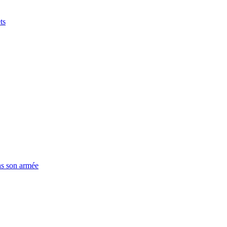
ts
ns son armée