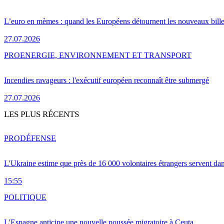
L’euro en mèmes : quand les Européens détournent les nouveaux bille
27.07.2026
PRO
ENERGIE, ENVIRONNEMENT ET TRANSPORT
Incendies ravageurs : l'exécutif européen reconnaît être submergé
27.07.2026
LES PLUS RÉCENTS
PRO
DÉFENSE
L'Ukraine estime que près de 16 000 volontaires étrangers servent da
15:55
POLITIQUE
L'Espagne anticipe une nouvelle poussée migratoire à Ceuta