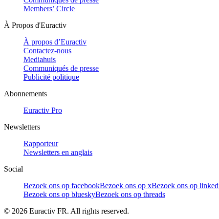
Members’ Circle
À Propos d'Euractiv
À propos d’Euractiv
Contactez-nous
Mediahuis
Communiqués de presse
Publicité politique
Abonnements
Euractiv Pro
Newsletters
Rapporteur
Newsletters en anglais
Social
Bezoek ons op facebook
Bezoek ons op x
Bezoek ons op linked
Bezoek ons op bluesky
Bezoek ons op threads
©
2026
Euractiv FR. All rights reserved.