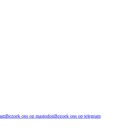
ram
Bezoek ons op mastodon
Bezoek ons op telegram