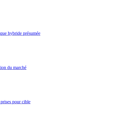
taque hybride présumée
ation du marché
prises pour cible