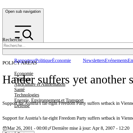
Open sub navigation
Recherche
Rapporteur
Politique
Économie
Newsletters
Evénements
Em
POLICY AREAS
Economie
Haider suffers yet another 
Politique
Agriculture et Alimentation
Santé
Technologies
Energie, Environnement et Transport
Support for Austria's far-right Freedom Party suffers setback in Vienne
Défense
Support for Austria’s far-right Freedom Party suffers setback in Vienne
Mar 26, 2001 - 00:00
Dernière mise à jour: Apr 8, 2007 - 12:20