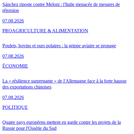
Sánchez riposte contre Meloni : l'Italie menacée de mesures de
rétorsion
07.08.2026
PRO
AGRICULTURE & ALIMENTATION
Poulets, bovins et ours polaires : la grippe aviaire se propage
07.08.2026
ÉCONOMIE
La « résilience surprenante » de l'Allemagne face à la forte hausse
des exportations chinoises
07.08.2026
POLITIQUE
Quatre pays européens mettent en garde contre les projets de la
Russie pour l'Ossétie du Sud