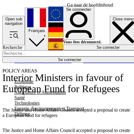
Ga naar de hoofdinhoud
Se connecter
Open sub
Close menu
English
navigation
Français
Deutsch
Vous êtes déconnecté.
Recherche
Se connecter
Español
Lumières éteintes
Se connecter
Rapporteur
Politique
Économie
Newsletters
Evénements
Em
POLICY AREAS
Interior Ministers in favour of
Economie
European Fund for Refugees
Politique
Agriculture et Alimentation
Santé
Technologies
Energie, Environnement et Transport
The Justice and Home Affairs Council accepted a proposal to create
Défense
a European fund for refugees
The Justice and Home Affairs Council accepted a proposal to create