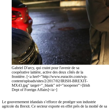
Gabriel D'arcy, qui craint pour l'avenir de sa
coopérative laitière, active des deux côtés de la
frontière. [<a href="http://www.euractiv.com/wp-
content/uploads/sites/2/2017/02/IRISH-BREXIT-
MX43.jpg" target="_blank" rel="noopener">[Irish
Dept of Foreign Affairs]</a>]
Le gouvernement irlandais s’efforce de protéger son industrie
agricole du Brexit. Ce secteur exporte en effet près de la moitié de sa