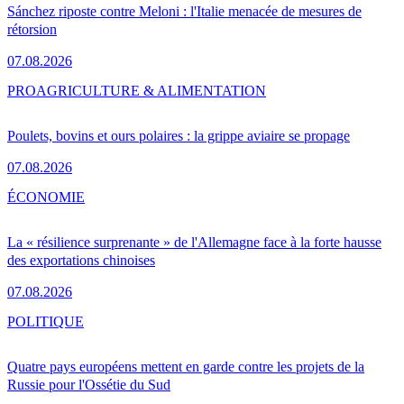
Sánchez riposte contre Meloni : l'Italie menacée de mesures de
rétorsion
07.08.2026
PRO
AGRICULTURE & ALIMENTATION
Poulets, bovins et ours polaires : la grippe aviaire se propage
07.08.2026
ÉCONOMIE
La « résilience surprenante » de l'Allemagne face à la forte hausse
des exportations chinoises
07.08.2026
POLITIQUE
Quatre pays européens mettent en garde contre les projets de la
Russie pour l'Ossétie du Sud