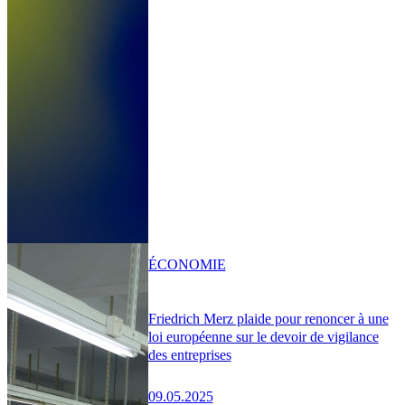
ÉCONOMIE
Friedrich Merz plaide pour renoncer à une
loi européenne sur le devoir de vigilance
des entreprises
09.05.2025