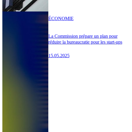
ÉCONOMIE
La Commission prépare un plan pour
réduire la bureaucratie pour les start-ups
15.05.2025