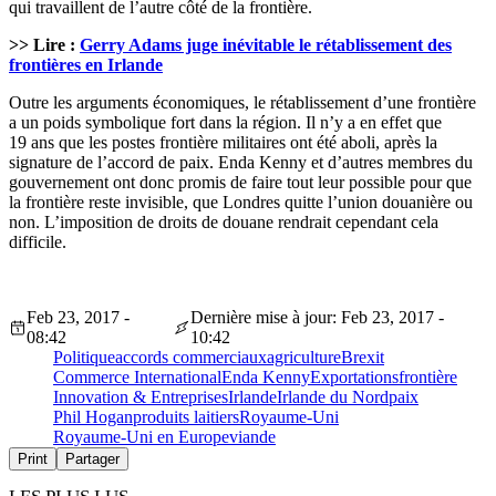
qui travaillent de l’autre côté de la frontière.
>> Lire :
Gerry Adams juge inévitable le rétablissement des
frontières en Irlande
Outre les arguments économiques, le rétablissement d’une frontière
a un poids symbolique fort dans la région. Il n’y a en effet que
19 ans que les postes frontière militaires ont été aboli, après la
signature de l’accord de paix. Enda Kenny et d’autres membres du
gouvernement ont donc promis de faire tout leur possible pour que
la frontière reste invisible, que Londres quitte l’union douanière ou
non. L’imposition de droits de douane rendrait cependant cela
difficile.
Feb 23, 2017 -
Dernière mise à jour: Feb 23, 2017 -
08:42
10:42
Politique
accords commerciaux
agriculture
Brexit
Commerce International
Enda Kenny
Exportations
frontière
Innovation & Entreprises
Irlande
Irlande du Nord
paix
Phil Hogan
produits laitiers
Royaume-Uni
Royaume-Uni en Europe
viande
Print
Partager