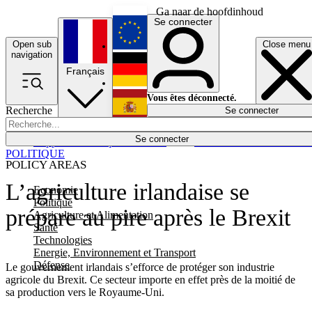
Ga naar de hoofdinhoud
Se connecter
Open sub
Close menu
English
navigation
Français
Deutsch
Vous êtes déconnecté.
Recherche
Se connecter
Español
Lumières éteintes
Se connecter
Rapporteur
Politique
Économie
Newsletters
Evénements
Em
POLITIQUE
POLICY AREAS
L’agriculture irlandaise se
Economie
Politique
prépare au pire après le Brexit
Agriculture et Alimentation
Santé
Technologies
Energie, Environnement et Transport
Défense
Le gouvernement irlandais s’efforce de protéger son industrie
agricole du Brexit. Ce secteur importe en effet près de la moitié de
sa production vers le Royaume-Uni.