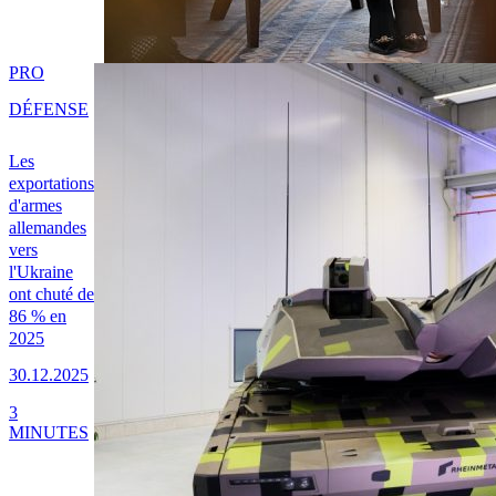
PRO
DÉFENSE
Les
exportations
d'armes
allemandes
vers
l'Ukraine
ont chuté de
86 % en
2025
30.12.2025
3
MINUTES