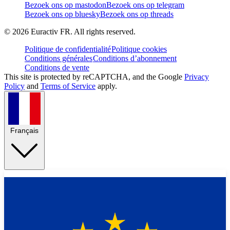
Bezoek ons op mastodon
Bezoek ons op telegram
Bezoek ons op bluesky
Bezoek ons op threads
©
2026
Euractiv FR. All rights reserved.
Politique de confidentialité
Politique cookies
Conditions générales
Conditions d’abonnement
Conditions de vente
This site is protected by reCAPTCHA, and the Google
Privacy
Policy
and
Terms of Service
apply.
Français