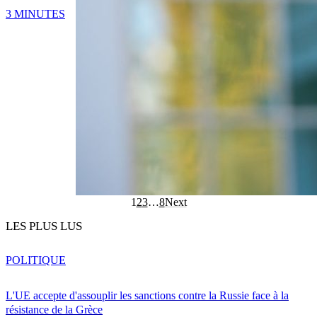
3 MINUTES
1
2
3
…
8
Next
LES PLUS LUS
POLITIQUE
L'UE accepte d'assouplir les sanctions contre la Russie face à la
résistance de la Grèce