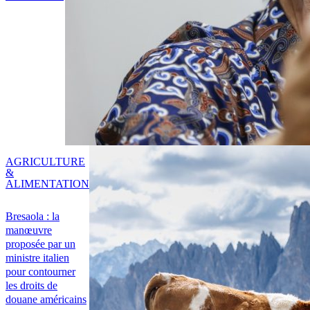
AGRICULTURE
&
ALIMENTATION
Bresaola : la
manœuvre
proposée par un
ministre italien
pour contourner
les droits de
douane américains