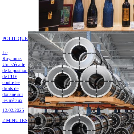
POLITIQUE
Le
Royaume-
Uni s’écarte
de la position
de l’UE
contre les
droits de
douane sur
les métaux
12.02.2025
2 MINUTES