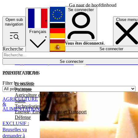
Ga naar de hoofdinhoud
Se connecter
Open sub
Close menu
English
navigation
Français
Deutsch
Vous êtes déconnecté.
Recherche
Se connecter
Español
Lumières éteintes
Se connecter
Rapporteur
Politique
Économie
Newsletters
Evénements
Em
POLICY AREAS
EXPORTATIONS
Filter by section
Economie
Politique
Agriculture et Alimentation
AGRICULTURE
Santé
&
Technologies
ALIMENTATION
Energie, Environnement et Transport
Défense
EXCLUSIF :
Bruxelles va
demander à