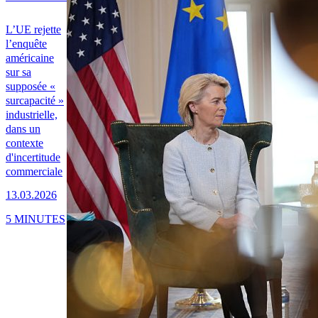
L’UE rejette
l’enquête
américaine
sur sa
supposée «
surcapacité »
industrielle,
dans un
contexte
d'incertitude
commerciale
13.03.2026
5 MINUTES