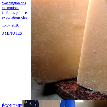
Washington des
exemptions
tarifaires pour ses
exportations clés
15.07.2026
3 MINUTES
ÉCONOMIE