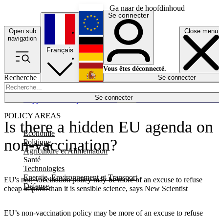
Ga naar de hoofdinhoud
Se connecter
Open sub
Close menu
English
navigation
Français
Deutsch
Vous êtes déconnecté.
Recherche
Se connecter
Español
Lumières éteintes
Se connecter
Rapporteur
Politique
Économie
Newsletters
Evénements
Em
POLICY AREAS
Is there a hidden EU agenda on
Economie
non-vaccination?
Politique
Agriculture et Alimentation
Santé
Technologies
Energie, Environnement et Transport
EU's non-vaccination policy may be more of an excuse to refuse
Défense
cheap imports than it is sensible science, says New Scientist
EU’s non-vaccination policy may be more of an excuse to refuse