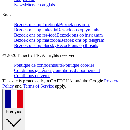
Newsletters en anglais
Social
Bezoek ons op facebook
Bezoek ons op x
Bezoek ons op linkedin
Bezoek ons op youtube
Bezoek ons op rss-feed
Bezoek ons op instagram
Bezoek ons op mastodon
Bezoek ons op telegram
Bezoek ons op bluesky
Bezoek ons op threads
©
2026
Euractiv FR. All rights reserved.
Politique de confidentialité
Politique cookies
Conditions générales
Conditions d’abonnement
Conditions de vente
This site is protected by reCAPTCHA, and the Google
Privacy
Policy
and
Terms of Service
apply.
Français