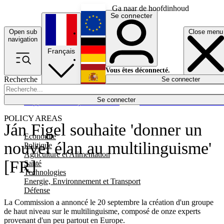
Ga naar de hoofdinhoud
Se connecter
Open sub
Close menu
English
navigation
Français
Deutsch
Vous êtes déconnecté.
Recherche
Se connecter
Español
Lumières éteintes
Se connecter
Rapporteur
Politique
Économie
Newsletters
Evénements
Em
POLICY AREAS
Ján Figel souhaite 'donner un
Economie
nouvel élan au multilinguisme'
Politique
Agriculture et Alimentation
[FR]
Santé
Technologies
Energie, Environnement et Transport
Défense
La Commission a annoncé le 20 septembre la création d'un groupe
de haut niveau sur le multilinguisme, composé de onze experts
provenant d'un peu partout en Europe.