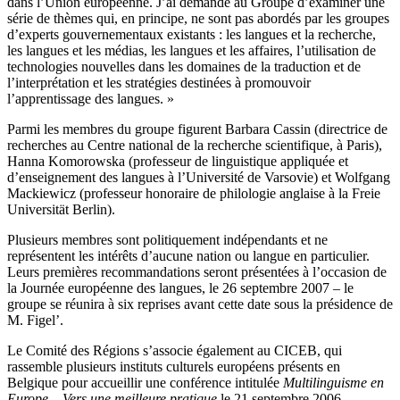
dans l’Union européenne. J’ai demandé au Groupe d’examiner une
série de thèmes qui, en principe, ne sont pas abordés par les groupes
d’experts gouvernementaux existants : les langues et la recherche,
les langues et les médias, les langues et les affaires, l’utilisation de
technologies nouvelles dans les domaines de la traduction et de
l’interprétation et les stratégies destinées à promouvoir
l’apprentissage des langues. »
Parmi les membres du groupe figurent Barbara Cassin (directrice de
recherches au Centre national de la recherche scientifique, à Paris),
Hanna Komorowska (professeur de linguistique appliquée et
d’enseignement des langues à l’Université de Varsovie) et Wolfgang
Mackiewicz (professeur honoraire de philologie anglaise à la Freie
Universität Berlin).
Plusieurs membres sont politiquement indépendants et ne
représentent les intérêts d’aucune nation ou langue en particulier.
Leurs premières recommandations seront présentées à l’occasion de
la Journée européenne des langues, le 26 septembre 2007 – le
groupe se réunira à six reprises avant cette date sous la présidence de
M. Figel’.
Le Comité des Régions s’associe également au CICEB, qui
rassemble plusieurs instituts culturels européens présents en
Belgique pour accueillir une conférence intitulée
Multilinguisme en
Europe – Vers une meilleure pratique
le 21 septembre 2006.