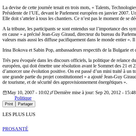
La devise de cette journée tenait en trois mots, « Talents, Technologie
Présidente de l’UE, devant le Parlement européen en janvier 2007. Un
Elle doit s’atteler à tous les chantiers. Ce n’est pas le moment de se d
A la tribune, les participants se sont entendus sur l’importance des s
en cause » a précisé Jean-Guy Giraud, directeur du bureau du Parleme
valeurs mais aussi les diffuse pacifiquement dans le monde entier ». Il
Irina Bokova et Sabin Pop, ambassadeurs respectifs de la Bulgarie et d
Très peu évoquée dans les discours officiels, la politique de relance du
européen, qui doit émettre une résolution avant le Sommet des 21 et
d’amorcer une évolution positive. On est passé d’un mini traité à un tra
une grande partie du projet constitutionnel » a ajouté Jean-Guy Giraud
de tourisme, et de sécurité des approvisionnement énergétiques ».
May 10, 2007 - 10:02
Dernière mise à jour: Sep 20, 2012 - 15:48
Politique
Print
Partager
LES PLUS LUS
PRO
SANTÉ