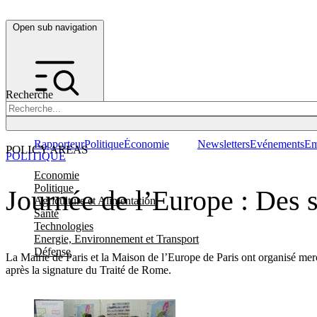
Open sub navigation
Recherche
Rapporteur
Politique
Économie
Newsletters
Evénements
Em
POLICY AREAS
POLITIQUE
Economie
Politique
Journée de l’Europe : Des 
Agriculture et Alimentation
Santé
Technologies
Energie, Environnement et Transport
Défense
La Mairie de Paris et la Maison de l’Europe de Paris ont organisé mercr
après la signature du Traité de Rome.