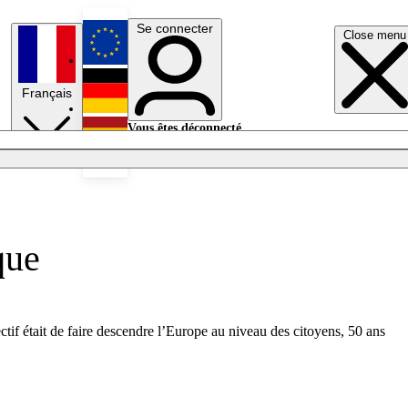
Se connecter
Close menu
English
Français
Deutsch
Vous êtes déconnecté.
Se connecter
Español
Lumières éteintes
que
ctif était de faire descendre l’Europe au niveau des citoyens, 50 ans