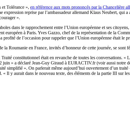
s et Tolérance »,
en référence aux mots prononcés par la Chancelière 
e expression reprise par l’ambassadeur allemand Klaus Neubert, qui a a
écourager ».
ymboles dans le rapprochement entre l’Union européenne et ses citoyens, 
nt européen à Paris. Yves Gazzo, chef de la représentation de la Comm
 a profité de l’occasion pour rappeler que l’Union européenne était le pr
e la Roumanie en France, invités d’honneur de cette journée, se sont féli
 Traité constitutionnel était en revanche de toutes les conversations. « 
 22 juin » a déclaré Jean-Guy Giraud à EURACTIV.fr (voir aussi notre d
ité simplifié ». On parlerait même aujourd’hui ouvertement d’un traité « q
. « Il y aurait dans le nouveau texte, des éléments de la partie III sur 