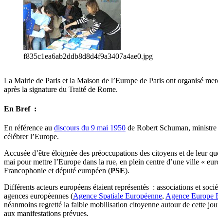
f835c1ea6ab2ddb8d8d4f9a3407a4ae0.jpg
La Mairie de Paris et la Maison de l’Europe de Paris ont organisé mercr
après la signature du Traité de Rome.
En Bref :
En référence au
discours du 9 mai 1950
de Robert Schuman, ministre d
célébrer l’Europe.
Accusée d’être éloignée des préoccupations des citoyens et de leur qu
mai pour mettre l’Europe dans la rue, en plein centre d’une ville « eur
Francophonie et député européen (
PSE
).
Différents acteurs européens étaient représentés : associations et sociét
agences européennes (
Agence Spatiale Européenne
,
Agence Europe E
néanmoins regretté la faible mobilisation citoyenne autour de cette jour
aux manifestations prévues.