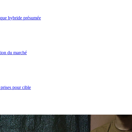
taque hybride présumée
ation du marché
prises pour cible