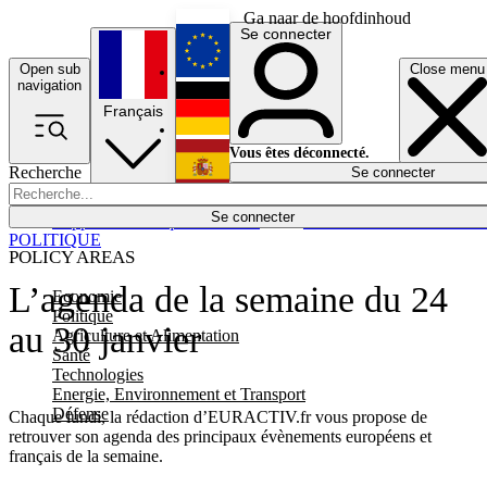
Ga naar de hoofdinhoud
Se connecter
Open sub
Close menu
English
navigation
Français
Deutsch
Vous êtes déconnecté.
Recherche
Se connecter
Español
Lumières éteintes
Se connecter
Rapporteur
Politique
Économie
Newsletters
Evénements
Em
POLITIQUE
POLICY AREAS
L’agenda de la semaine du 24
Economie
Politique
au 30 janvier
Agriculture et Alimentation
Santé
Technologies
Energie, Environnement et Transport
Défense
Chaque lundi, la rédaction d’EURACTIV.fr vous propose de
retrouver son agenda des principaux évènements européens et
français de la semaine.