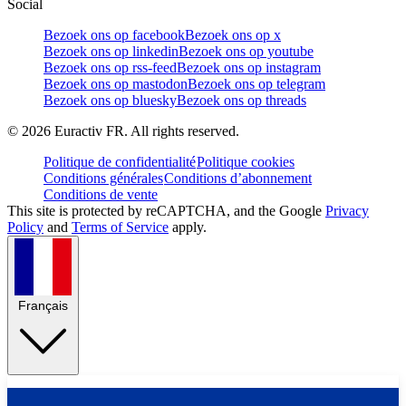
Social
Bezoek ons op facebook
Bezoek ons op x
Bezoek ons op linkedin
Bezoek ons op youtube
Bezoek ons op rss-feed
Bezoek ons op instagram
Bezoek ons op mastodon
Bezoek ons op telegram
Bezoek ons op bluesky
Bezoek ons op threads
©
2026
Euractiv FR. All rights reserved.
Politique de confidentialité
Politique cookies
Conditions générales
Conditions d’abonnement
Conditions de vente
This site is protected by reCAPTCHA, and the Google
Privacy
Policy
and
Terms of Service
apply.
Français