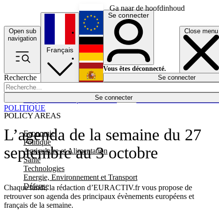
Ga naar de hoofdinhoud
Se connecter
Open sub
Close menu
English
navigation
Français
Deutsch
Vous êtes déconnecté.
Recherche
Se connecter
Español
Lumières éteintes
Se connecter
Rapporteur
Politique
Économie
Newsletters
Evénements
Em
POLITIQUE
POLICY AREAS
L’agenda de la semaine du 27
Economie
Politique
septembre au 3 octobre
Agriculture et Alimentation
Santé
Technologies
Energie, Environnement et Transport
Défense
Chaque lundi, la rédaction d’EURACTIV.fr vous propose de
retrouver son agenda des principaux évènements européens et
français de la semaine.