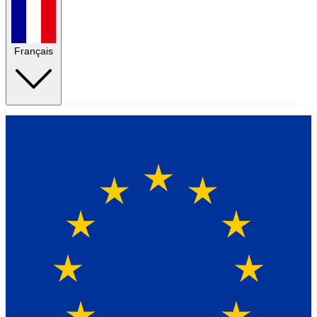
Français