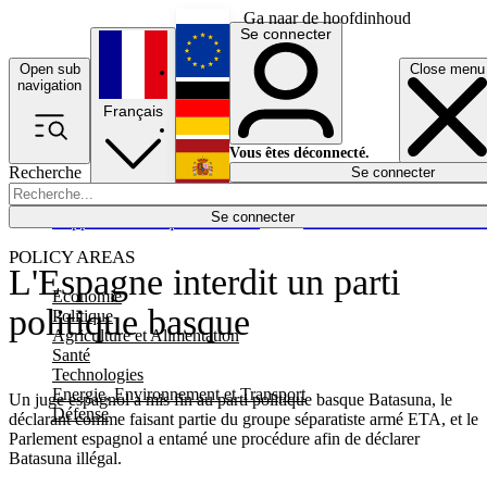
Ga naar de hoofdinhoud
Se connecter
Open sub
Close menu
English
navigation
Français
Deutsch
Vous êtes déconnecté.
Recherche
Se connecter
Español
Lumières éteintes
Se connecter
Rapporteur
Politique
Économie
Newsletters
Evénements
Em
POLICY AREAS
L'Espagne interdit un parti
Economie
politique basque
Politique
Agriculture et Alimentation
Santé
Technologies
Energie, Environnement et Transport
Un juge espagnol a mis fin au parti politique basque Batasuna, le
Défense
déclarant comme faisant partie du groupe séparatiste armé ETA, et le
Parlement espagnol a entamé une procédure afin de déclarer
Batasuna illégal.