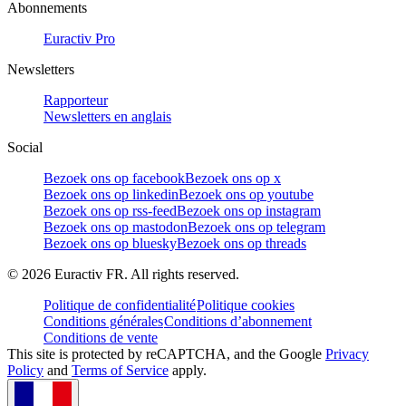
Abonnements
Euractiv Pro
Newsletters
Rapporteur
Newsletters en anglais
Social
Bezoek ons op facebook
Bezoek ons op x
Bezoek ons op linkedin
Bezoek ons op youtube
Bezoek ons op rss-feed
Bezoek ons op instagram
Bezoek ons op mastodon
Bezoek ons op telegram
Bezoek ons op bluesky
Bezoek ons op threads
©
2026
Euractiv FR. All rights reserved.
Politique de confidentialité
Politique cookies
Conditions générales
Conditions d’abonnement
Conditions de vente
This site is protected by reCAPTCHA, and the Google
Privacy
Policy
and
Terms of Service
apply.