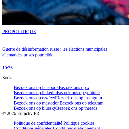
PRO
POLITIQUE
Guerre de désinformation russe : les élections municipales
allemandes prises pour cible
10:36
Social
Bezoek ons op facebook
Bezoek ons op x
Bezoek ons op linkedin
Bezoek ons op youtube
Bezoek ons op rss-feed
Bezoek ons op instagram
Bezoek ons op mastodon
Bezoek ons op telegram
Bezoek ons op bluesky
Bezoek ons op threads
©
2026
Euractiv FR
Politique de confidentialité
Politique cookies
Conditions générales
Conditions d’abonnement