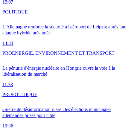
15:07
POLITIQUE
L'Allemagne renforce la sécurité à l'aéroport de Leipzig après une
attaque hybride présumée
14:33
PRO
ENERGIE, ENVIRONNEMENT ET TRANSPORT
La pénurie d'énergie nucléaire en Hongrie ouvre la voie à la
libéralisation du marché
11:38
PRO
POLITIQUE
Guerre de désinformation russe : les élections municipales
allemandes prises pour cible
10:36