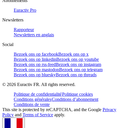
Abonnements
Euractiv Pro
Newsletters
Rapporteur
Newsletters en anglais
Social
Bezoek ons op facebook
Bezoek ons op x
Bezoek ons op linkedin
Bezoek ons op youtube
Bezoek ons op rss-feed
Bezoek ons op instagram
Bezoek ons op mastodon
Bezoek ons op telegram
Bezoek ons op bluesky
Bezoek ons op threads
©
2026
Euractiv FR. All rights reserved.
Politique de confidentialité
Politique cookies
Conditions générales
Conditions d’abonnement
Conditions de vente
This site is protected by reCAPTCHA, and the Google
Privacy
Policy
and
Terms of Service
apply.