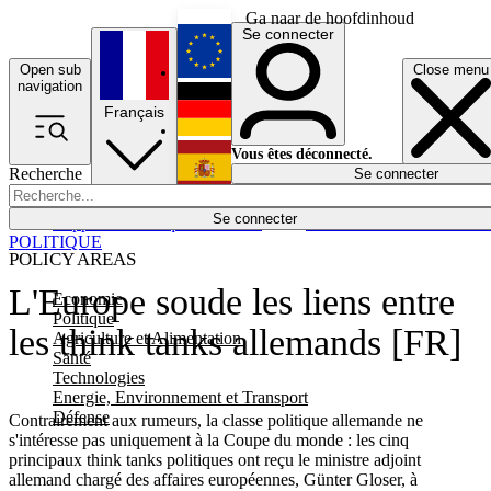
Ga naar de hoofdinhoud
Se connecter
Open sub
Close menu
English
navigation
Français
Deutsch
Vous êtes déconnecté.
Recherche
Se connecter
Español
Lumières éteintes
Se connecter
Rapporteur
Politique
Économie
Newsletters
Evénements
Em
POLITIQUE
POLICY AREAS
L'Europe soude les liens entre
Economie
Politique
les think tanks allemands [FR]
Agriculture et Alimentation
Santé
Technologies
Energie, Environnement et Transport
Défense
Contrairement aux rumeurs, la classe politique allemande ne
s'intéresse pas uniquement à la Coupe du monde : les cinq
principaux think tanks politiques ont reçu le ministre adjoint
allemand chargé des affaires européennes, Günter Gloser, à