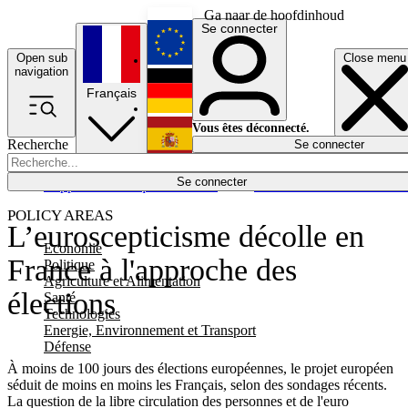
Ga naar de hoofdinhoud
Se connecter
Open sub
Close menu
English
navigation
Français
Deutsch
Vous êtes déconnecté.
Recherche
Se connecter
Español
Lumières éteintes
Se connecter
Rapporteur
Politique
Économie
Newsletters
Evénements
Em
POLICY AREAS
L’euroscepticisme décolle en
Economie
France à l'approche des
Politique
Agriculture et Alimentation
élections
Santé
Technologies
Energie, Environnement et Transport
Défense
À moins de 100 jours des élections européennes, le projet européen
séduit de moins en moins les Français, selon des sondages récents.
La question de la libre circulation des personnes et de l'euro