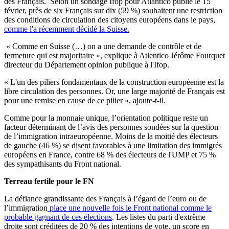
des Français. Selon un sondage Ifop pour Atlantico publié le 15
février, près de six Français sur dix (59 %) souhaitent une restriction
des conditions de circulation des citoyens européens dans le pays,
comme l'a récemment décidé la Suisse.
« Comme en Suisse (…) on a une demande de contrôle et de
fermeture qui est majoritaire », explique à Atlentico Jérôme Fourquet
directeur du Département opinion publique à l'Ifop.
« L'un des piliers fondamentaux de la construction européenne est la
libre circulation des personnes. Or, une large majorité de Français est
pour une remise en cause de ce pilier », ajoute-t-il.
Comme pour la monnaie unique, l’orientation politique reste un
facteur déterminant de l’avis des personnes sondées sur la question
de l’immigration intraeuropéenne. Moins de la moitié des électeurs
de gauche (46 %) se disent favorables à une limitation des immigrés
européens en France, contre 68 % des électeurs de l'UMP et 75 %
des sympathisants du Front national.
Terreau fertile pour le FN
La défiance grandissante des Français à l’égard de l’euro ou de
l’immigration
place une nouvelle fois le Front national comme le
probable gagnant de ces élections
. Les listes du parti d'extrême
droite sont créditées de 20 % des intentions de vote, un score en