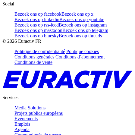
Social
Bezoek ons op facebook
Bezoek ons op x
Bezoek ons op linkedin
Bezoek ons op youtube
Bezoek ons op rss-feed
Bezoek ons op instagram
Bezoek ons op mastodon
Bezoek ons op telegram
Bezoek ons op bluesky
Bezoek ons op threads
©
2026
Euractiv FR
Politique de confidentialité
Politique cookies
Conditions générales
Conditions d’abonnement
Conditions de vente
Services
Media Solutions
Projets publics européens
Evénements
Emplois
Agenda
Communiqués de presse