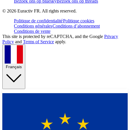
Bezoek ons op bluesky
Bezoek ons op threads
©
2026
Euractiv FR. All rights reserved.
Politique de confidentialité
Politique cookies
Conditions générales
Conditions d’abonnement
Conditions de vente
This site is protected by reCAPTCHA, and the Google
Privacy
Policy
and
Terms of Service
apply.
Français