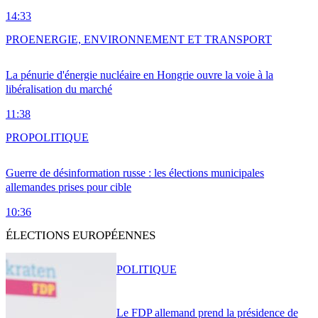
14:33
PRO
ENERGIE, ENVIRONNEMENT ET TRANSPORT
La pénurie d'énergie nucléaire en Hongrie ouvre la voie à la
libéralisation du marché
11:38
PRO
POLITIQUE
Guerre de désinformation russe : les élections municipales
allemandes prises pour cible
10:36
ÉLECTIONS EUROPÉENNES
POLITIQUE
Le FDP allemand prend la présidence de