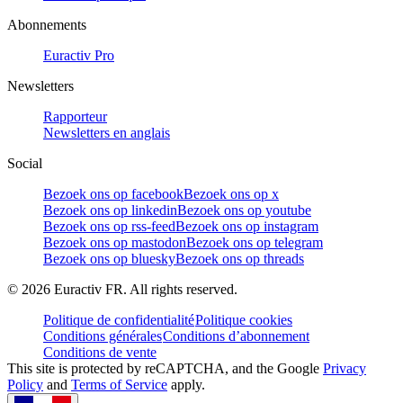
Abonnements
Euractiv Pro
Newsletters
Rapporteur
Newsletters en anglais
Social
Bezoek ons op facebook
Bezoek ons op x
Bezoek ons op linkedin
Bezoek ons op youtube
Bezoek ons op rss-feed
Bezoek ons op instagram
Bezoek ons op mastodon
Bezoek ons op telegram
Bezoek ons op bluesky
Bezoek ons op threads
©
2026
Euractiv FR. All rights reserved.
Politique de confidentialité
Politique cookies
Conditions générales
Conditions d’abonnement
Conditions de vente
This site is protected by reCAPTCHA, and the Google
Privacy
Policy
and
Terms of Service
apply.