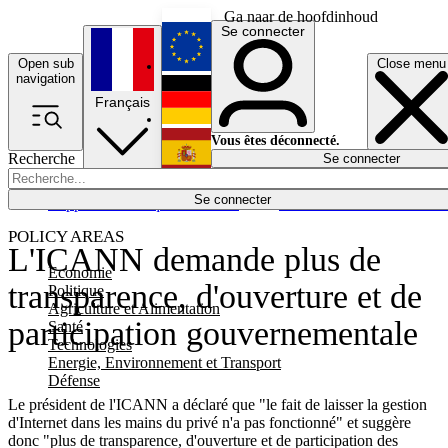
Ga naar de hoofdinhoud
Se connecter
Open sub
Close menu
English
navigation
Français
Deutsch
Vous êtes déconnecté.
Recherche
Se connecter
Español
Lumières éteintes
Se connecter
Rapporteur
Politique
Économie
Newsletters
Evénements
Em
POLICY AREAS
L'ICANN demande plus de
Economie
transparence, d'ouverture et de
Politique
Agriculture et Alimentation
participation gouvernementale
Santé
Technologies
Energie, Environnement et Transport
Défense
Le président de l'ICANN a déclaré que "le fait de laisser la gestion
d'Internet dans les mains du privé n'a pas fonctionné" et suggère
donc "plus de transparence, d'ouverture et de participation des