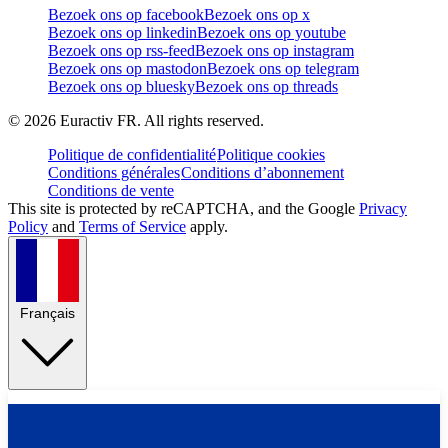
Bezoek ons op facebook
Bezoek ons op x
Bezoek ons op linkedin
Bezoek ons op youtube
Bezoek ons op rss-feed
Bezoek ons op instagram
Bezoek ons op mastodon
Bezoek ons op telegram
Bezoek ons op bluesky
Bezoek ons op threads
©
2026
Euractiv FR. All rights reserved.
Politique de confidentialité
Politique cookies
Conditions générales
Conditions d’abonnement
Conditions de vente
This site is protected by reCAPTCHA, and the Google
Privacy
Policy
and
Terms of Service
apply.
Français