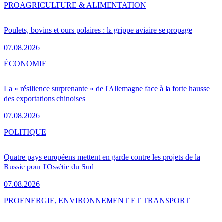
PRO
AGRICULTURE & ALIMENTATION
Poulets, bovins et ours polaires : la grippe aviaire se propage
07.08.2026
ÉCONOMIE
La « résilience surprenante » de l'Allemagne face à la forte hausse
des exportations chinoises
07.08.2026
POLITIQUE
Quatre pays européens mettent en garde contre les projets de la
Russie pour l'Ossétie du Sud
07.08.2026
PRO
ENERGIE, ENVIRONNEMENT ET TRANSPORT