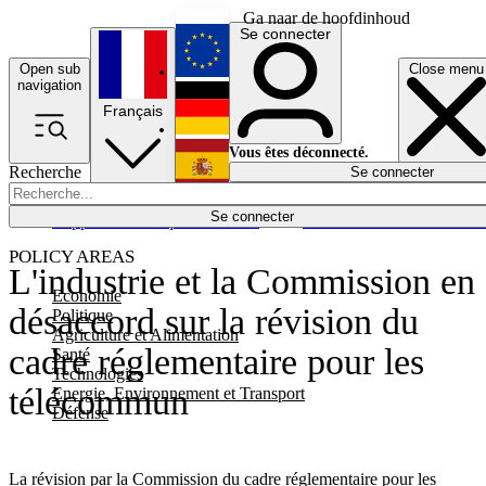
Ga naar de hoofdinhoud
Se connecter
Open sub
Close menu
English
navigation
Français
Deutsch
Vous êtes déconnecté.
Recherche
Se connecter
Español
Lumières éteintes
Se connecter
Rapporteur
Politique
Économie
Newsletters
Evénements
Em
POLICY AREAS
L'industrie et la Commission en
Economie
désaccord sur la révision du
Politique
Agriculture et Alimentation
cadre réglementaire pour les
Santé
Technologies
télécommun
Energie, Environnement et Transport
Défense
La révision par la Commission du cadre réglementaire pour les