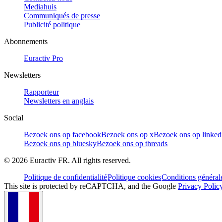
Mediahuis
Communiqués de presse
Publicité politique
Abonnements
Euractiv Pro
Newsletters
Rapporteur
Newsletters en anglais
Social
Bezoek ons op facebook
Bezoek ons op x
Bezoek ons op linked
Bezoek ons op bluesky
Bezoek ons op threads
©
2026
Euractiv FR. All rights reserved.
Politique de confidentialité
Politique cookies
Conditions général
This site is protected by reCAPTCHA, and the Google
Privacy Polic