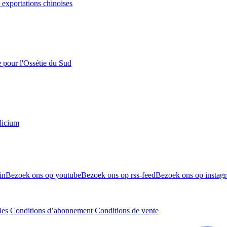
s exportations chinoises
e pour l'Ossétie du Sud
licium
in
Bezoek ons op youtube
Bezoek ons op rss-feed
Bezoek ons op instag
les
Conditions d’abonnement
Conditions de vente