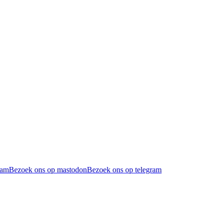
ram
Bezoek ons op mastodon
Bezoek ons op telegram