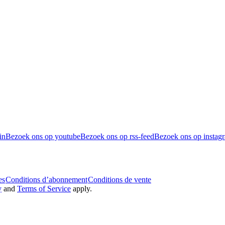
in
Bezoek ons op youtube
Bezoek ons op rss-feed
Bezoek ons op instag
es
Conditions d’abonnement
Conditions de vente
y
and
Terms of Service
apply.