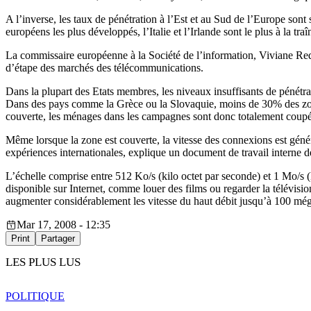
A l’inverse, les taux de pénétration à l’Est et au Sud de l’Europe so
européens les plus développés, l’Italie et l’Irlande sont le plus à la traî
La commissaire européenne à la Société de l’information, Viviane Redi
d’étape des marchés des télécommunications.
Dans la plupart des Etats membres, les niveaux insuffisants de pénétrat
Dans des pays comme la Grèce ou la Slovaquie, moins de 30% des zones
couverte, les ménages dans les campagnes sont donc totalement coupés
Même lorsque la zone est couverte, la vitesse des connexions est génér
expériences internationales, explique un document de travail interne
L’échelle comprise entre 512 Ko/s (kilo octet par seconde) et 1 Mo/s
disponible sur Internet, comme louer des films ou regarder la télévisi
augmenter considérablement les vitesse du haut débit jusqu’à 100 még
Mar 17, 2008 - 12:35
Print
Partager
LES PLUS LUS
POLITIQUE