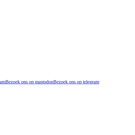
ram
Bezoek ons op mastodon
Bezoek ons op telegram