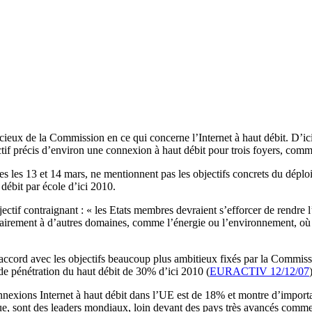
ieux de la Commission en ce qui concerne l’Internet à haut débit. D’ici
tif précis d’environ une connexion à haut débit pour trois foyers, comm
 les 13 et 14 mars, ne mentionnent pas les objectifs concrets du déplo
 débit par école d’ici 2010.
ctif contraignant : « les Etats membres devraient s’efforcer de rendre l’I
irement à d’autres domaines, comme l’énergie ou l’environnement, où la r
accord avec les objectifs beaucoup plus ambitieux fixés par la Commissi
de pénétration du haut débit de 30% d’ici 2010 (
EURACTIV 12/12/07
onnexions Internet à haut débit dans l’UE est de 18% et montre d’import
e, sont des leaders mondiaux, loin devant des pays très avancés comme