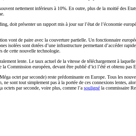
nt souvent nettement inférieurs à 10%. En outre, plus de la moitié des 
ne.
ng, doit présenter un rapport mis à jour sur l’état de l’économie europ
ion vont de paire avec la couverture partielle. Un fonctionnaire européen
 isolées sont dotées d’une infrastructure permettant d’accéder rapide
 de cette nouvelle technologie.
alement lente. Le taux actuel de la vitesse de téléchargement à laquelle 
 de la Commission européen, devant être publié d’ici l’été et obtenu p
 (Méga octet par seconde) reste prédominante en Europe. Tous les nouve
on, ne sont tout simplement pas à la portée de ces connexions lentes, alo
a octets par seconde, voire plus, comme l’a
souligné
la commissaire Re