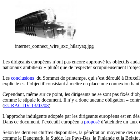
internet_connect_wire_sxc_hilaryaq.jpg
Les dirigeants européens n’ont pas encore approuvé les objectifs audac
nationaux ambitieux » plutôt que de respecter scrupuleusement l’objec
Les
conclusions
du Sommet de printemps, qui s’est déroulé à Bruxelles
explicite est l’objectif consistant à mettre en place une connexion haut
Cependant, même sur ce point, les dirigeants ne se sont pas fixés d’obje
comme le stipule le document. Il n’y a donc aucune obligation – contra
(
EURACTIV 13/03/08
).
L’approche indulgente adoptée par les dirigeants européens est en dés
Dans ce document, l’exécutif européen a
proposé
d’atteindre un taux 
Selon les derniers chiffres disponibles, la pénétration moyenne des c
comme le Danemark, la Suède, les Pays-Bas, la Finlande et la Belgiqu