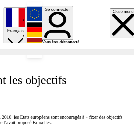
Se connecter
Close menu
English
Français
Deutsch
Vous êtes déconnecté.
Se connecter
Español
Lumières éteintes
t les objectifs
 2010, les Etats européens sont encouragés à « fixer des objectifs
e l’avait proposé Bruxelles.