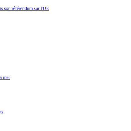
s son référendum sur l'UE
la mer
ts