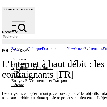
Open sub navigation
Recherche
Rapporteur
Politique
Économie
Newsletters
Evénements
Em
POLICY AREAS
Economie
L’Internet à haut débit : le
Politique
Agriculture et Alimentation
contraignants [FR]
Santé
Technologies
Energie, Environnement et Transport
Défense
Les dirigeants européens n’ont pas encore approuvé les objectifs audac
nationaux ambitieux » plutôt que de respecter scrupuleusement l’objec