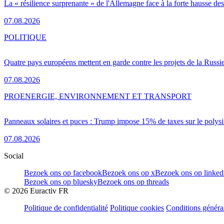
La « résilience surprenante » de l'Allemagne face à la forte hausse de
07.08.2026
POLITIQUE
Quatre pays européens mettent en garde contre les projets de la Russi
07.08.2026
PRO
ENERGIE, ENVIRONNEMENT ET TRANSPORT
Panneaux solaires et puces : Trump impose 15% de taxes sur le polysi
07.08.2026
Social
Bezoek ons op facebook
Bezoek ons op x
Bezoek ons op linked
Bezoek ons op bluesky
Bezoek ons op threads
©
2026
Euractiv FR
Politique de confidentialité
Politique cookies
Conditions généra