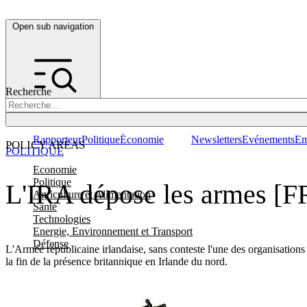
Open sub navigation
Recherche
Rapporteur
Politique
Économie
Newsletters
Evénements
Em
POLICY AREAS
POLITIQUE
Economie
Politique
L'IRA dépose les armes [F
Agriculture et Alimentation
Santé
Technologies
Energie, Environnement et Transport
Défense
L'Armée républicaine irlandaise, sans conteste l'une des organisations t
la fin de la présence britannique en Irlande du nord.