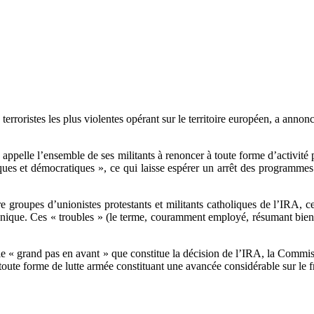
terroristes les plus violentes opérant sur le territoire européen, a annon
appelle l’ensemble de ses militants à renoncer à toute forme d’activité 
ues et démocratiques », ce qui laisse espérer un arrêt des programmes 
 groupes d’unionistes protestants et militants catholiques de l’IRA, ces
annique. Ces « troubles » (le terme, couramment employé, résumant bien 
 le « grand pas en avant » que constitue la décision de l’IRA, la Commi
toute forme de lutte armée constituant une avancée considérable sur le fr