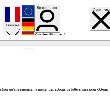
Se connecter
Close menu
English
Français
Deutsch
Vous êtes déconnecté.
Se connecter
Español
Lumières éteintes
cé hier qu'elle renonçait à mener des actions de lutte armée pour obtenir