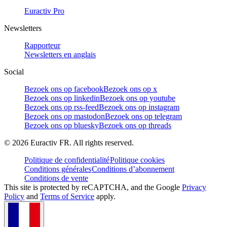
Euractiv Pro
Newsletters
Rapporteur
Newsletters en anglais
Social
Bezoek ons op facebook
Bezoek ons op x
Bezoek ons op linkedin
Bezoek ons op youtube
Bezoek ons op rss-feed
Bezoek ons op instagram
Bezoek ons op mastodon
Bezoek ons op telegram
Bezoek ons op bluesky
Bezoek ons op threads
©
2026
Euractiv FR. All rights reserved.
Politique de confidentialité
Politique cookies
Conditions générales
Conditions d’abonnement
Conditions de vente
This site is protected by reCAPTCHA, and the Google
Privacy
Policy
and
Terms of Service
apply.