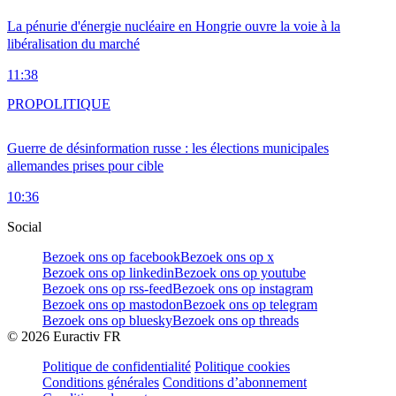
La pénurie d'énergie nucléaire en Hongrie ouvre la voie à la
libéralisation du marché
11:38
PRO
POLITIQUE
Guerre de désinformation russe : les élections municipales
allemandes prises pour cible
10:36
Social
Bezoek ons op facebook
Bezoek ons op x
Bezoek ons op linkedin
Bezoek ons op youtube
Bezoek ons op rss-feed
Bezoek ons op instagram
Bezoek ons op mastodon
Bezoek ons op telegram
Bezoek ons op bluesky
Bezoek ons op threads
©
2026
Euractiv FR
Politique de confidentialité
Politique cookies
Conditions générales
Conditions d’abonnement