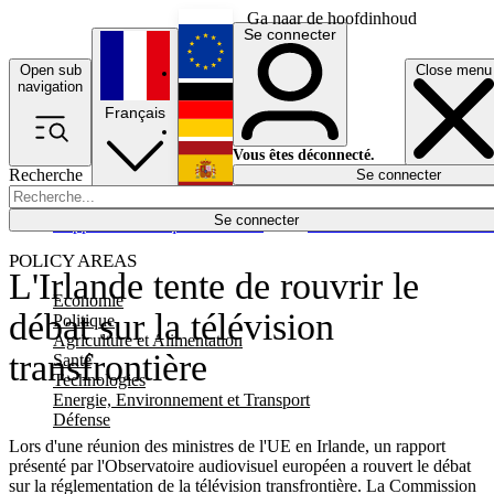
Ga naar de hoofdinhoud
Se connecter
Open sub
Close menu
English
navigation
Français
Deutsch
Vous êtes déconnecté.
Recherche
Se connecter
Español
Lumières éteintes
Se connecter
Rapporteur
Politique
Économie
Newsletters
Evénements
Em
POLICY AREAS
L'Irlande tente de rouvrir le
Economie
débat sur la télévision
Politique
Agriculture et Alimentation
transfrontière
Santé
Technologies
Energie, Environnement et Transport
Défense
Lors d'une réunion des ministres de l'UE en Irlande, un rapport
présenté par l'Observatoire audiovisuel européen a rouvert le débat
sur la réglementation de la télévision transfrontière. La Commission