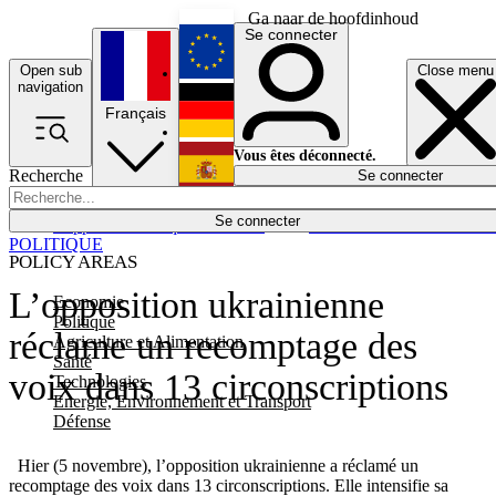
Ga naar de hoofdinhoud
Se connecter
Open sub
Close menu
English
navigation
Français
Deutsch
Vous êtes déconnecté.
Recherche
Se connecter
Español
Lumières éteintes
Se connecter
Rapporteur
Politique
Économie
Newsletters
Evénements
Em
POLITIQUE
POLICY AREAS
L’opposition ukrainienne
Economie
Politique
réclame un recomptage des
Agriculture et Alimentation
Santé
voix dans 13 circonscriptions
Technologies
Energie, Environnement et Transport
Défense
Hier (5 novembre), l’opposition ukrainienne a réclamé un
recomptage des voix dans 13 circonscriptions. Elle intensifie sa