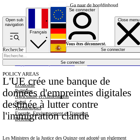
Ga naar de hoofdinhoud
Se connecter
Open sub
Close menu
English
navigation
Français
Deutsch
Vous êtes déconnecté.
Recherche
Se connecter
Español
Lumières éteintes
Se connecter
Rapporteur
Politique
Économie
Newsletters
Evénements
Em
POLICY AREAS
L'UE crée une banque de
Economie
données d'empreintes digitales
Politique
Agriculture et Alimentation
destinée à lutter contre
Santé
Technologies
l'immigration clande
Energie, Environnement et Transport
Défense
Les Ministres de la Justice des Quinze ont adopté un règlement