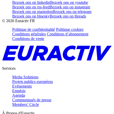
Bezoek ons op linkedin
Bezoek ons op youtube
Bezoek ons op rss-feed
Bezoek ons op instagram
Bezoek ons op mastodon
Bezoek ons op telegram
Bezoek ons op bluesky
Bezoek ons op threads
©
2026
Euractiv FR
Politique de confidentialité
Politique cookies
Conditions générales
Conditions d’abonnement
Conditions de vente
Services
Media Solutions
Projets publics européens
Evénements
Emplois
Agenda
Communiqués de presse
Members’ Circle
À Propos d'Euractiv