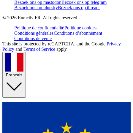
Bezoek ons op mastodon
Bezoek ons op telegram
Bezoek ons op bluesky
Bezoek ons op threads
©
2026
Euractiv FR. All rights reserved.
Politique de confidentialité
Politique cookies
Conditions générales
Conditions d’abonnement
Conditions de vente
This site is protected by reCAPTCHA, and the Google
Privacy
Policy
and
Terms of Service
apply.
Français