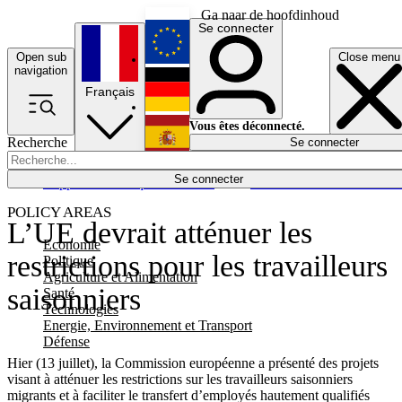
Ga naar de hoofdinhoud
Se connecter
Open sub
Close menu
English
navigation
Français
Deutsch
Vous êtes déconnecté.
Recherche
Se connecter
Español
Lumières éteintes
Se connecter
Rapporteur
Politique
Économie
Newsletters
Evénements
Em
POLICY AREAS
L’UE devrait atténuer les
Economie
restrictions pour les travailleurs
Politique
Agriculture et Alimentation
saisonniers
Santé
Technologies
Energie, Environnement et Transport
Défense
Hier (13 juillet), la Commission européenne a présenté des projets
visant à atténuer les restrictions sur les travailleurs saisonniers
migrants et à faciliter le transfert d’employés hautement qualifiés