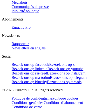
Mediahuis
Communiqués de presse
Publicité politique
Abonnements
Euractiv Pro
Newsletters
Rapporteur
Newsletters en anglais
Social
Bezoek ons op facebook
Bezoek ons op x
Bezoek ons op linkedin
Bezoek ons op youtube
Bezoek ons op rss-feed
Bezoek ons op instagram
Bezoek ons op mastodon
Bezoek ons op telegram
Bezoek ons op bluesky
Bezoek ons op threads
©
2026
Euractiv FR. All rights reserved.
Politique de confidentialité
Politique cookies
Conditions générales
Conditions d’abonnement
Conditions de vente