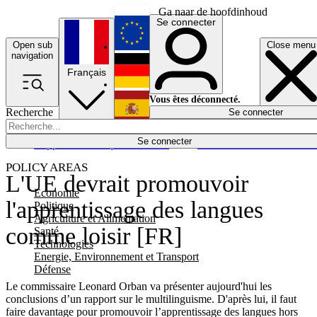
Ga naar de hoofdinhoud
Se connecter
Open sub
Close menu
English
navigation
Français
Deutsch
Vous êtes déconnecté.
Recherche
Se connecter
Español
Lumières éteintes
Se connecter
Rapporteur
Politique
Économie
Newsletters
Evénements
Em
POLICY AREAS
L'UE devrait promouvoir
Economie
l'apprentissage des langues
Politique
Agriculture et Alimentation
comme loisir [FR]
Santé
Technologies
Energie, Environnement et Transport
Défense
Le commissaire Leonard Orban va présenter aujourd'hui les
conclusions d’un rapport sur le multilinguisme. D'après lui, il faut
faire davantage pour promouvoir l’apprentissage des langues hors