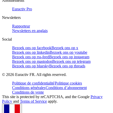
Abonnements
Euractiv Pro
Newsletters
Rapporteur
Newsletters en anglais
Social
Bezoek ons op facebook
Bezoek ons op x
Bezoek ons op linkedin
Bezoek ons op youtube
Bezoek ons op rss-feed
Bezoek ons op instagram
Bezoek ons op mastodon
Bezoek ons op telegram
Bezoek ons op bluesky
Bezoek ons op threads
©
2026
Euractiv FR. All rights reserved.
Politique de confidentialité
Politique cookies
Conditions générales
Conditions d’abonnement
Conditions de vente
This site is protected by reCAPTCHA, and the Google
Privacy
Policy
and
Terms of Service
apply.