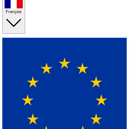
Français