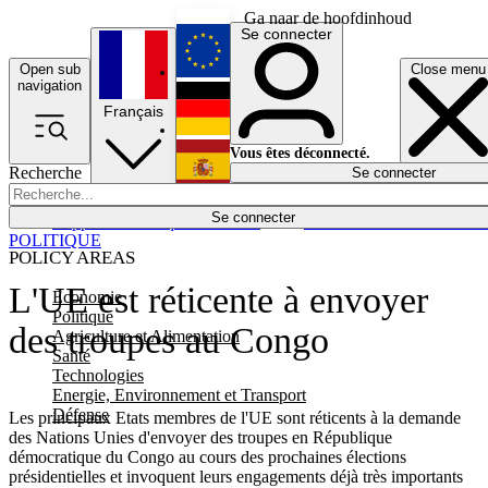
Ga naar de hoofdinhoud
Se connecter
Open sub
Close menu
English
navigation
Français
Deutsch
Vous êtes déconnecté.
Recherche
Se connecter
Español
Lumières éteintes
Se connecter
Rapporteur
Politique
Économie
Newsletters
Evénements
Em
POLITIQUE
POLICY AREAS
L'UE est réticente à envoyer
Economie
Politique
des troupes au Congo
Agriculture et Alimentation
Santé
Technologies
Energie, Environnement et Transport
Défense
Les principaux Etats membres de l'UE sont réticents à la demande
des Nations Unies d'envoyer des troupes en République
démocratique du Congo au cours des prochaines élections
présidentielles et invoquent leurs engagements déjà très importants