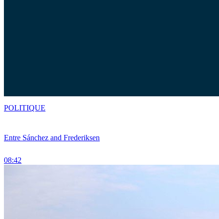
POLITIQUE
Entre Sánchez and Frederiksen
08:42