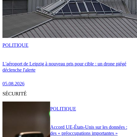
POLITIQUE
L'aéroport de Leipzig à nouveau pris pour cible : un drone piégé
déclenche l'alerte
05.08.2026
SÉCURITÉ
POLITIQUE
Accord UE-États-Unis sur les données :
des « préoccupations importantes »