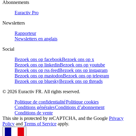
Abonnements
Euractiv Pro
Newsletters
Rapporteur
Newsletters en anglais
Social
Bezoek ons op facebook
Bezoek ons op x
Bezoek ons op linkedin
Bezoek ons op youtube
Bezoek ons op rss-feed
Bezoek ons op instagram
Bezoek ons op mastodon
Bezoek ons op telegram
Bezoek ons op bluesky
Bezoek ons op threads
©
2026
Euractiv FR. All rights reserved.
Politique de confidentialité
Politique cookies
Conditions générales
Conditions d’abonnement
Conditions de vente
This site is protected by reCAPTCHA, and the Google
Privacy
Policy
and
Terms of Service
apply.