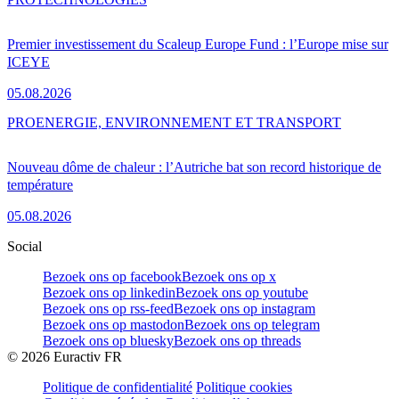
Premier investissement du Scaleup Europe Fund : l’Europe mise sur
ICEYE
05.08.2026
PRO
ENERGIE, ENVIRONNEMENT ET TRANSPORT
Nouveau dôme de chaleur : l’Autriche bat son record historique de
température
05.08.2026
Social
Bezoek ons op facebook
Bezoek ons op x
Bezoek ons op linkedin
Bezoek ons op youtube
Bezoek ons op rss-feed
Bezoek ons op instagram
Bezoek ons op mastodon
Bezoek ons op telegram
Bezoek ons op bluesky
Bezoek ons op threads
©
2026
Euractiv FR
Politique de confidentialité
Politique cookies