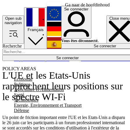
Ga naar de hoofdinhoud
Se connecter
Open sub
Close menu
English
navigation
Français
Deutsch
Vous êtes déconnecté.
Recherche
Se connecter
Español
Lumières éteintes
Se connecter
Rapporteur
Politique
Économie
Newsletters
Evénements
Em
POLICY AREAS
L'UE et les Etats-Unis
Economie
rapprochent leurs positions sur
Politique
Agriculture et Alimentation
le spectre WI-Fi
Santé
Technologies
Energie, Environnement et Transport
Défense
Un point de friction important entre l'UE et les Etats-Unis a disparu
le 26 juin car les participants à un forum professionnel international
se sont accordés sur les conditions d'utilisation à l'extérieur de la