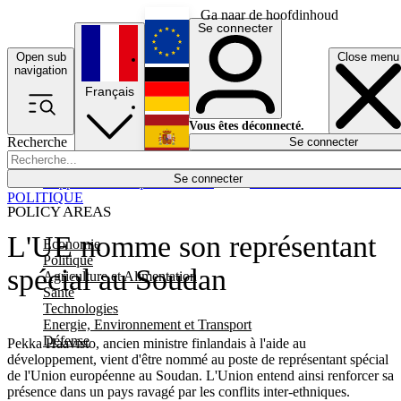
Ga naar de hoofdinhoud
Se connecter
Open sub
Close menu
English
navigation
Français
Deutsch
Vous êtes déconnecté.
Recherche
Se connecter
Español
Lumières éteintes
Se connecter
Rapporteur
Politique
Économie
Newsletters
Evénements
Em
POLITIQUE
POLICY AREAS
L'UE nomme son représentant
Economie
Politique
spécial au Soudan
Agriculture et Alimentation
Santé
Technologies
Energie, Environnement et Transport
Défense
Pekka Haavisto, ancien ministre finlandais à l'aide au
développement, vient d'être nommé au poste de représentant spécial
de l'Union européenne au Soudan. L'Union entend ainsi renforcer sa
présence dans un pays ravagé par les conflits inter-ethniques.