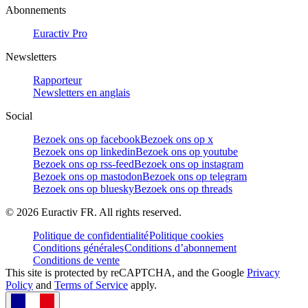
Abonnements
Euractiv Pro
Newsletters
Rapporteur
Newsletters en anglais
Social
Bezoek ons op facebook
Bezoek ons op x
Bezoek ons op linkedin
Bezoek ons op youtube
Bezoek ons op rss-feed
Bezoek ons op instagram
Bezoek ons op mastodon
Bezoek ons op telegram
Bezoek ons op bluesky
Bezoek ons op threads
©
2026
Euractiv FR. All rights reserved.
Politique de confidentialité
Politique cookies
Conditions générales
Conditions d’abonnement
Conditions de vente
This site is protected by reCAPTCHA, and the Google
Privacy
Policy
and
Terms of Service
apply.