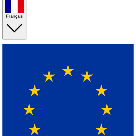
Français