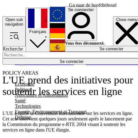
Ga naar de hoofdinhoud
Se connecter
Open sub
Close menu
English
navigation
Français
Deutsch
Vous êtes déconnecté.
Recherche
Se connecter
Español
Lumières éteintes
Se connecter
Rapporteur
Politique
Économie
Newsletters
Evénements
Em
POLICY AREAS
L'UE prend des initiatives pour
Economie
soutenir les services en ligne
Politique
Agriculture et Alimentation
Santé
Technologies
Energie, Environnement et Transport
L'UE a ratifié la Convention internationale sur les services en ligne.
Défense
Cet acte intervient quelques jours seulement après le lancement par
la Commission du programme e-RTE 2004 visant à soutenir les
services en ligne dans l'UE élargie.