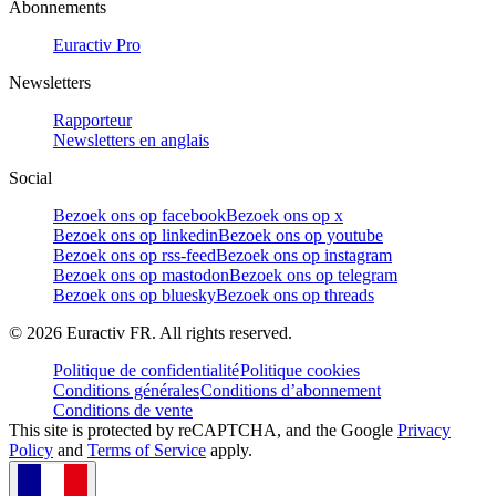
Abonnements
Euractiv Pro
Newsletters
Rapporteur
Newsletters en anglais
Social
Bezoek ons op facebook
Bezoek ons op x
Bezoek ons op linkedin
Bezoek ons op youtube
Bezoek ons op rss-feed
Bezoek ons op instagram
Bezoek ons op mastodon
Bezoek ons op telegram
Bezoek ons op bluesky
Bezoek ons op threads
©
2026
Euractiv FR. All rights reserved.
Politique de confidentialité
Politique cookies
Conditions générales
Conditions d’abonnement
Conditions de vente
This site is protected by reCAPTCHA, and the Google
Privacy
Policy
and
Terms of Service
apply.