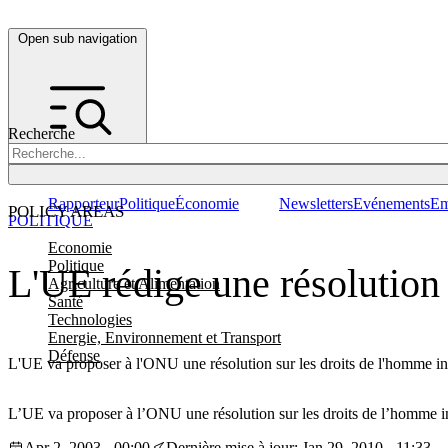
Open sub navigation
Recherche
Rapporteur
Politique
Économie
Newsletters
Evénements
Em
POLICY AREAS
POLITIQUE
Economie
Politique
L'UE rédige une résolution 
Agriculture et Alimentation
Santé
Technologies
Energie, Environnement et Transport
Défense
L'UE va proposer à l'ONU une résolution sur les droits de l'homme invit
L’UE va proposer à l’ONU une résolution sur les droits de l’homme invi
Apr 2, 2003 - 00:00
Dernière mise à jour: Jan 29, 2010 - 11:33