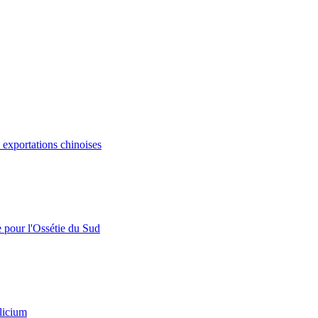
s exportations chinoises
e pour l'Ossétie du Sud
licium