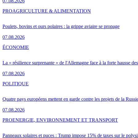
07.08.2026
PRO
AGRICULTURE & ALIMENTATION
Poulets, bovins et ours polaires : la grippe aviaire se propage
07.08.2026
ÉCONOMIE
La « résilience surprenante » de l'Allemagne face à la forte hausse de
07.08.2026
POLITIQUE
Quatre pays européens mettent en garde contre les projets de la Russi
07.08.2026
PRO
ENERGIE, ENVIRONNEMENT ET TRANSPORT
Panneaux solaires et puces : Trump impose 15% de taxes sur le polysi