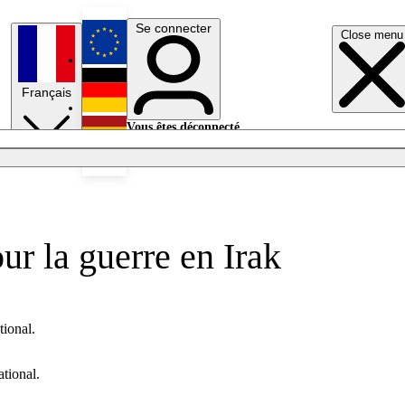
Se connecter
Close menu
English
Français
Deutsch
Vous êtes déconnecté.
Se connecter
Español
Lumières éteintes
ur la guerre en Irak
tional.
ational.