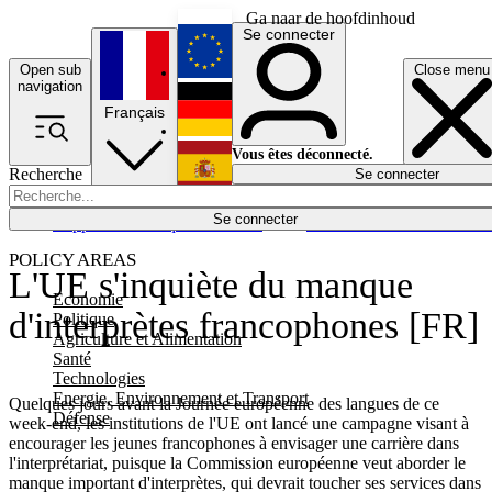
Ga naar de hoofdinhoud
Se connecter
Open sub
Close menu
English
navigation
Français
Deutsch
Vous êtes déconnecté.
Recherche
Se connecter
Español
Lumières éteintes
Se connecter
Rapporteur
Politique
Économie
Newsletters
Evénements
Em
POLICY AREAS
L'UE s'inquiète du manque
Economie
d'interprètes francophones [FR]
Politique
Agriculture et Alimentation
Santé
Technologies
Energie, Environnement et Transport
Quelques jours avant la Journée européenne des langues de ce
Défense
week-end, les institutions de l'UE ont lancé une campagne visant à
encourager les jeunes francophones à envisager une carrière dans
l'interprétariat, puisque la Commission européenne veut aborder le
manque important d'interprètes, qui devrait toucher ses services dans