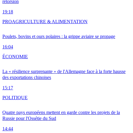
rétorsion
19:18
PRO
AGRICULTURE & ALIMENTATION
Poulets, bovins et ours polaires : la grippe aviaire se propage
16:04
ÉCONOMIE
La « résilience surprenante » de l'Allemagne face à la forte hausse
des exportations chinoises
15:17
POLITIQUE
Quatre pays européens mettent en garde contre les projets de la
Russie pour l'Ossétie du Sud
14:44