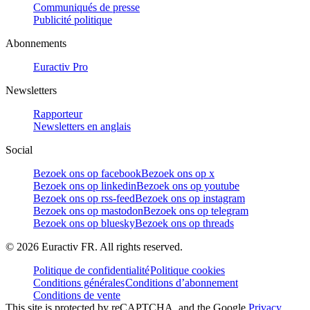
Communiqués de presse
Publicité politique
Abonnements
Euractiv Pro
Newsletters
Rapporteur
Newsletters en anglais
Social
Bezoek ons op facebook
Bezoek ons op x
Bezoek ons op linkedin
Bezoek ons op youtube
Bezoek ons op rss-feed
Bezoek ons op instagram
Bezoek ons op mastodon
Bezoek ons op telegram
Bezoek ons op bluesky
Bezoek ons op threads
©
2026
Euractiv FR. All rights reserved.
Politique de confidentialité
Politique cookies
Conditions générales
Conditions d’abonnement
Conditions de vente
This site is protected by reCAPTCHA, and the Google
Privacy