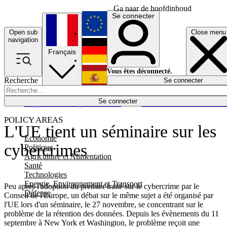
Ga naar de hoofdinhoud
Se connecter
Open sub
Close menu
English
navigation
Français
Deutsch
Vous êtes déconnecté.
Recherche
Se connecter
Español
Lumières éteintes
Se connecter
Rapporteur
Politique
Économie
Newsletters
Evénements
Em
POLICY AREAS
L'UE tient un séminaire sur les
Economie
cybercrimes
Politique
Agriculture et Alimentation
Santé
Technologies
Energie, Environnement et Transport
Peu après l'adoption du premier traité sur le cybercrime par le
Défense
Conseil de l'Europe, un débat sur le même sujet a été organisé par
l'UE lors d'un séminaire, le 27 novembre, se concentrant sur le
problème de la rétention des données. Depuis les évènements du 11
septembre à New York et Washington, le problème reçoit une