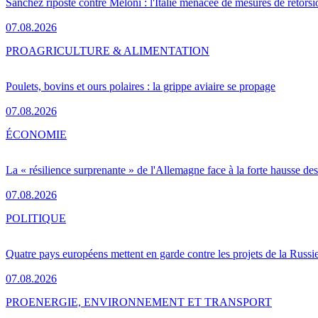
Sánchez riposte contre Meloni : l'Italie menacée de mesures de rétorsi
07.08.2026
PRO
AGRICULTURE & ALIMENTATION
Poulets, bovins et ours polaires : la grippe aviaire se propage
07.08.2026
ÉCONOMIE
La « résilience surprenante » de l'Allemagne face à la forte hausse de
07.08.2026
POLITIQUE
Quatre pays européens mettent en garde contre les projets de la Russi
07.08.2026
PRO
ENERGIE, ENVIRONNEMENT ET TRANSPORT