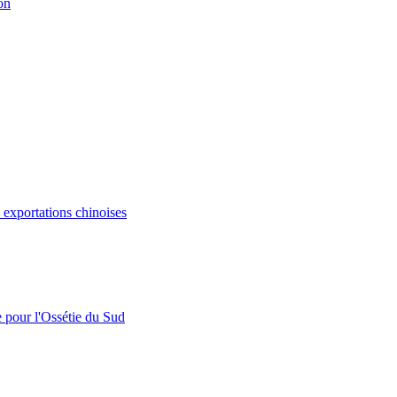
on
s exportations chinoises
e pour l'Ossétie du Sud