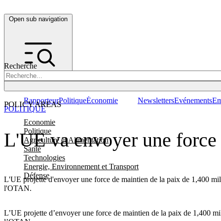
Open sub navigation
Recherche
Rapporteur
Politique
Économie
Newsletters
Evénements
Em
POLICY AREAS
POLITIQUE
Economie
Politique
L'UE va envoyer une force 
Agriculture et Alimentation
Santé
Technologies
Energie, Environnement et Transport
Défense
L'UE projette d'envoyer une force de maintien de la paix de 1,400 mili
l'OTAN.
L’UE projette d’envoyer une force de maintien de la paix de 1,400 mil