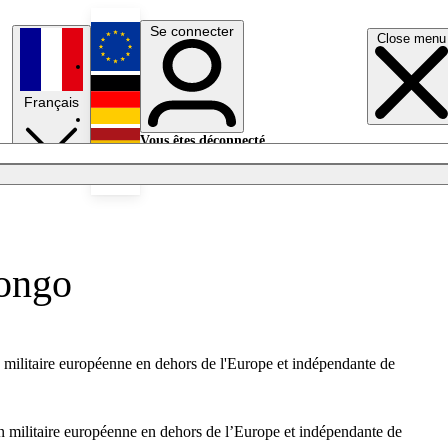
Se connecter
Close menu
English
Français
Deutsch
Vous êtes déconnecté.
Se connecter
Español
Lumières éteintes
Congo
on militaire européenne en dehors de l'Europe et indépendante de
on militaire européenne en dehors de l’Europe et indépendante de