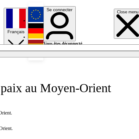
Se connecter
Close menu
English
Français
Deutsch
Vous êtes déconnecté.
Se connecter
Español
Lumières éteintes
a paix au Moyen-Orient
Orient.
Orient.