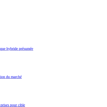
taque hybride présumée
ation du marché
prises pour cible