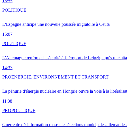
15:55
POLITIQUE
L'Espagne anticipe une nouvelle poussée migratoire à Ceuta
15:07
POLITIQUE
L'Allemagne renforce la sécurité à l'aéroport de Leipzig après une at
14:33
PRO
ENERGIE, ENVIRONNEMENT ET TRANSPORT
La pénurie d'énergie nucléaire en Hongrie ouvre la voie à la libéralis
11:38
PRO
POLITIQUE
Guerre de désinformation russe : les élections municipales allemandes 