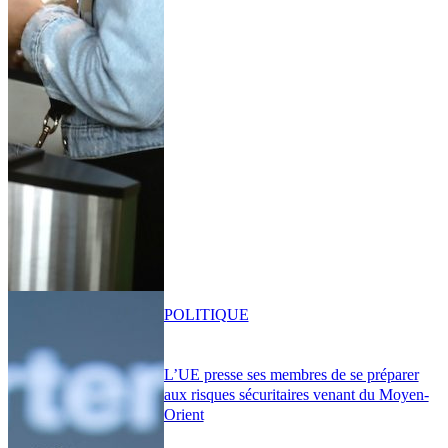
POLITIQUE
L’UE presse ses membres de se préparer
aux risques sécuritaires venant du Moyen-
Orient