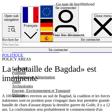
Ga naar de hoofdinhoud
Se connecter
Open sub
Close menu
English
navigation
Français
Deutsch
Vous êtes déconnecté.
Recherche
Se connecter
Español
Lumières éteintes
Se connecter
Rapporteur
Politique
Économie
Newsletters
Evénements
Em
POLITIQUE
POLICY AREAS
La «bataille de Bagdad» est
Economie
Politique
imminente
Agriculture et Alimentation
Santé
Technologies
Energie, Environnement et Transport
Défense
A 100 kilomètres environ au sud de Bagdad, la coalition et les forces
irakiennes sont en position pour s'engager dans leur première grande
bataille de chars d'assaut depuis la dernière guerre du Golfe, il y a 12
ans. La confrontation sera probablement le commencement d'un